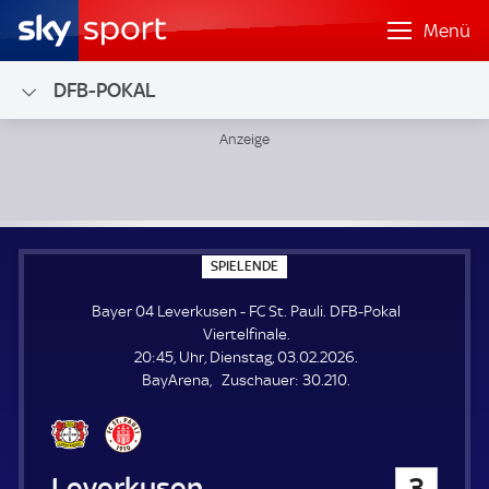
Menü
DFB-POKAL
Bayer 04 Leverkusen - FC St. Pauli; DFB-Pokal Viertelfinale
S
SPIELENDE
P
I
Bayer 04 Leverkusen - FC St. Pauli. DFB-Pokal
E
L
Viertelfinale.
E
20:45, Uhr, Dienstag, 03.02.2026.
N
D
Z
BayArena
Zuschauer:
30.210.
E
u
s
c
h
Bayer 04 Leverkusen
3