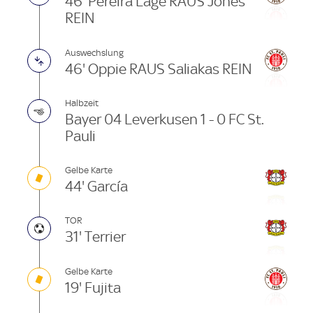
46' Pereira Lage RAUS Jones
REIN
Auswechslung
46' Oppie RAUS Saliakas REIN
Halbzeit
Bayer 04 Leverkusen 1 - 0 FC St.
Pauli
Gelbe Karte
44' García
TOR
31' Terrier
Gelbe Karte
19' Fujita