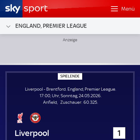
Menü
ENGLAND, PREMIER LEAGUE
Liverpool - Brentford; England, Premier League
S
SPIELENDE
P
I
Liverpool - Brentford. England, Premier League.
E
L
17:00, Uhr, Sonntag, 24.05.2026.
E
Z
Anfield
Zuschauer:
60.325.
N
D
u
E
s
c
h
Liverpool
1
a