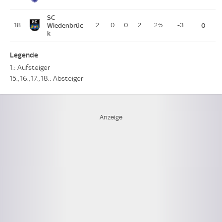
SC
18
Wiedenbrüc
2
0
0
2
2:5
-3
0
k
Legende
1.: Aufsteiger
15., 16., 17., 18.: Absteiger