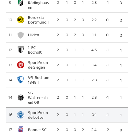
9
Rödinghaus
2
1
0
1
2:3
-1
3
en
Borussia
10
2
0
2
0
2:2
0
2
Dortmund II
Hilden
11
2
0
2
0
1:1
0
2
1. FC
12
2
0
1
1
4:5
-1
1
Bocholt
Sportfreun
13
2
0
1
1
3:4
-1
1
de Siegen
VfL Bochum
14
2
0
1
1
2:3
-1
1
1848 II
SG
14
Wattensch
2
0
1
1
2:3
-1
1
eid 09
Sportfreun
16
2
0
1
1
0:1
-1
1
de Lotte
Bonner SC
17
2
0
0
2
2:4
-2
0