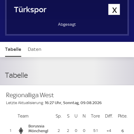
Türkspor Dortmund
0
Abgesagt
Tabelle
Daten
Tabelle
Regionalliga West
16:27 Uhr, Sonntag, 09.08.2026
Letzte Aktualisierung:
Team
Team
Sp.
Spiele
S
Siege
U
Unentschieden
N
Niederlagen
Tore
Tore
Diff.
Differenz
Pkte.
Pu
Platz
Borussia
1
Mönchengl
2
2
0
0
5:1
+4
6