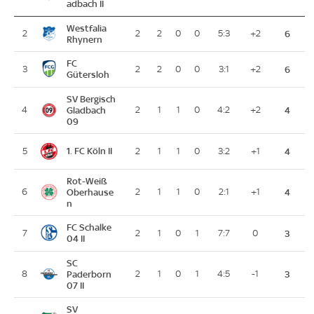
adbach II
Westfalia
2
2
2
0
0
5:3
+2
6
Rhynern
FC
3
2
2
0
0
3:1
+2
6
Gütersloh
SV Bergisch
4
Gladbach
2
1
1
0
4:2
+2
4
09
1. FC Köln II
5
2
1
1
0
3:2
+1
4
Rot-Weiß
6
Oberhause
2
1
1
0
2:1
+1
4
n
FC Schalke
7
2
1
0
1
7:7
0
3
04 II
SC
8
Paderborn
2
1
0
1
4:5
-1
3
07 II
SV