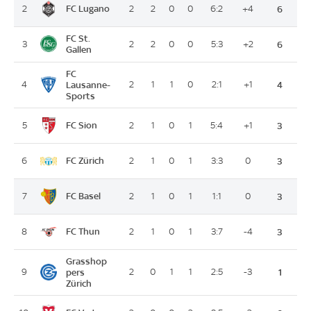
FC Lugano
2
2
2
0
0
6:2
+4
6
FC St.
3
2
2
0
0
5:3
+2
6
Gallen
FC
4
Lausanne-
2
1
1
0
2:1
+1
4
Sports
FC Sion
5
2
1
0
1
5:4
+1
3
FC Zürich
6
2
1
0
1
3:3
0
3
FC Basel
7
2
1
0
1
1:1
0
3
FC Thun
8
2
1
0
1
3:7
-4
3
Grasshop
9
pers
2
0
1
1
2:5
-3
1
Zürich