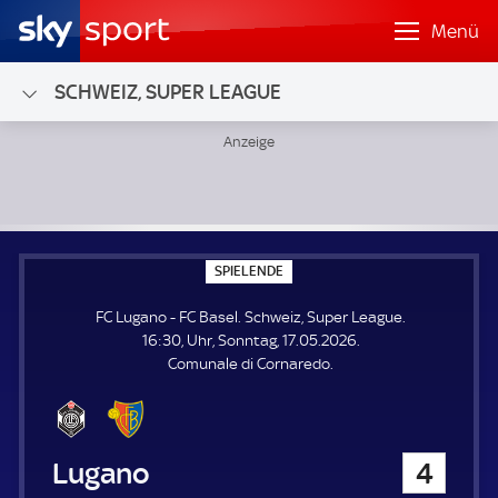
Menü
SCHWEIZ, SUPER LEAGUE
FC Lugano - FC Basel; Schweiz, Super League
S
SPIELENDE
P
I
FC Lugano - FC Basel. Schweiz, Super League.
E
L
16:30, Uhr, Sonntag, 17.05.2026.
E
Comunale di Cornaredo.
N
D
E
FC Lugano
4