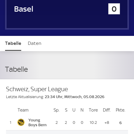
FC Basel
0
Tabelle
Daten
Tabelle
Schweiz, Super League
23:34 Uhr, Mittwoch, 05.08.2026
Letzte Aktualisierung:
Team
Team
Sp.
Spiele
S
Siege
U
Unentschieden
N
Niederlagen
Tore
Tore
Diff.
Differenz
Pkte.
Pun
Platz
Young
1
2
2
0
0
10:2
+8
6
Boys Bern