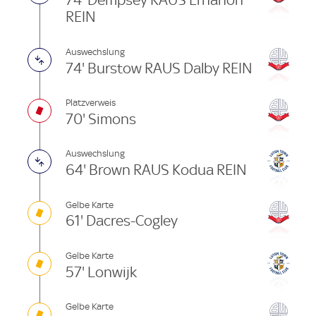
74' Dempsey RAUS Erhahon
REIN
Auswechslung
74' Burstow RAUS Dalby REIN
Platzverweis
70' Simons
Auswechslung
64' Brown RAUS Kodua REIN
Gelbe Karte
61' Dacres-Cogley
Gelbe Karte
57' Lonwijk
Gelbe Karte