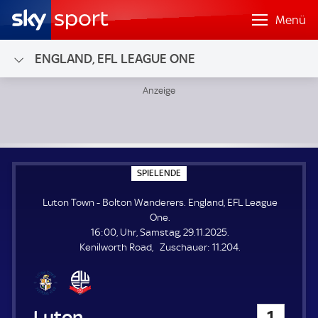
Menü
ENGLAND, EFL LEAGUE ONE
Luton Town - Bolton Wanderers; England, EFL League One
S
SPIELENDE
P
I
Luton Town - Bolton Wanderers. England, EFL League
E
L
One.
E
16:00, Uhr, Samstag, 29.11.2025.
N
D
Z
Kenilworth Road
Zuschauer:
11.204.
E
u
s
c
h
Luton Town
1