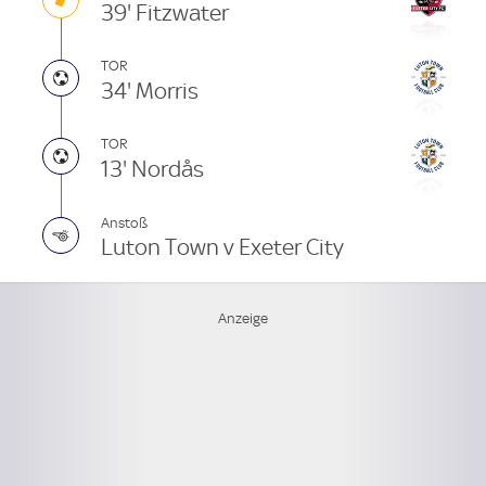
39' Fitzwater
TOR
34' Morris
TOR
13' Nordås
Anstoß
Luton Town v Exeter City