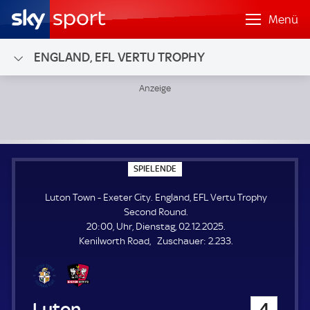
Menü
ENGLAND, EFL VERTU TROPHY
Luton Town - Exeter City; England, EFL Vertu Trophy Sec
S
SPIELENDE
P
I
Luton Town - Exeter City. England, EFL Vertu Trophy
E
L
Second Round.
E
20:00, Uhr, Dienstag, 02.12.2025.
N
D
Z
Kenilworth Road
Zuschauer:
2.233.
E
u
s
c
h
Luton Town
4