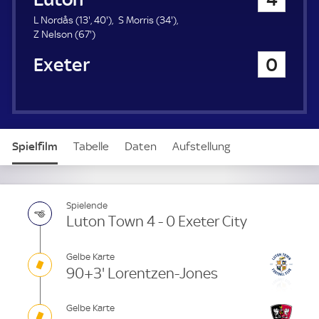
a
u
1
4
3
L Nordås (
13'
,
40'
)
S Morris (
34'
)
e
3
6
0
4
Z Nelson (
67'
)
r
.
7
.
.
Exeter City
0
m
.
m
m
i
m
i
i
n
i
n
n
u
n
u
u
t
u
t
t
e
t
e
e
Spielfilm
Tabelle
Daten
Aufstellung
e
Spielende
Luton Town 4 - 0 Exeter City
Gelbe Karte
90+3' Lorentzen-Jones
Gelbe Karte