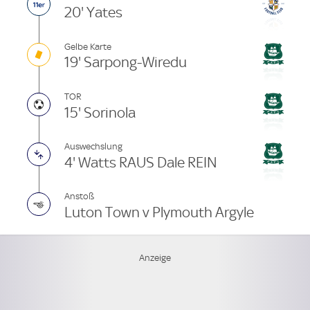
20' Yates
Gelbe Karte
19' Sarpong-Wiredu
TOR
15' Sorinola
Auswechslung
4' Watts RAUS Dale REIN
Anstoß
Luton Town v Plymouth Argyle