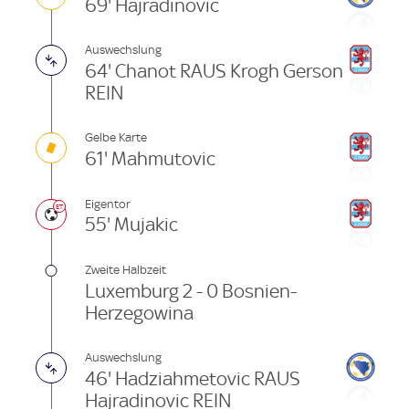
69' Hajradinovic
Auswechslung
64' Chanot RAUS Krogh Gerson
REIN
Gelbe Karte
61' Mahmutovic
Eigentor
55' Mujakic
Zweite Halbzeit
Luxemburg 2 - 0 Bosnien-
Herzegowina
Auswechslung
46' Hadziahmetovic RAUS
Hajradinovic REIN