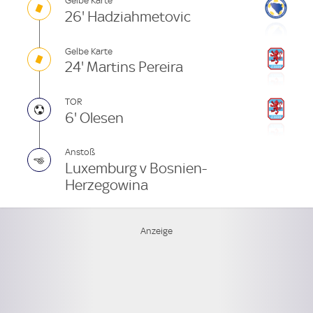
Gelbe Karte
26' Hadziahmetovic
Gelbe Karte
24' Martins Pereira
TOR
6' Olesen
Anstoß
Luxemburg v Bosnien-
Herzegowina