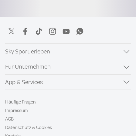
Sky Sport erleben
Für Unternehmen
App & Services
Häufige Fragen
Impressum
AGB
Datenschutz & Cookies