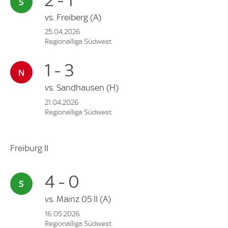
vs.
Freiberg
(A)
25.04.2026
Regionalliga Südwest
1 - 3
vs.
Sandhausen
(H)
21.04.2026
Regionalliga Südwest
Freiburg II
4 - 0
vs.
Mainz 05 II
(A)
16.05.2026
Regionalliga Südwest