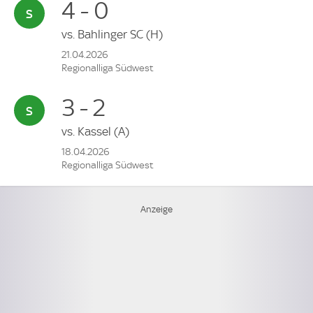
4 - 0
vs.
Bahlinger SC
(H)
21.04.2026
Regionalliga Südwest
3 - 2
vs.
Kassel
(A)
18.04.2026
Regionalliga Südwest