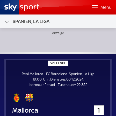
Menü
SPANIEN, LA LIGA
Real Mallorca - FC Barcelona; Spanien, La Liga
S
SPIELENDE
P
I
Real Mallorca - FC Barcelona. Spanien, La Liga.
E
L
19:00, Uhr, Dienstag, 03.12.2024.
E
Z
Iberostar Estadi
Zuschauer:
22.352.
N
D
u
E
s
c
h
Real Mallorca
1
a