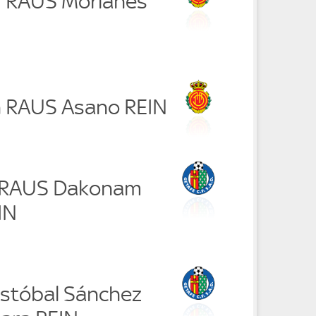
r RAUS Morlanes
h RAUS Asano REIN
r RAUS Dakonam
IN
istóbal Sánchez