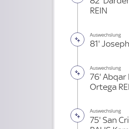
82' Darde
REIN
Auswechslung
81' Josep
Auswechslung
76' Abqa
Ortega RE
Auswechslung
75' San Cr