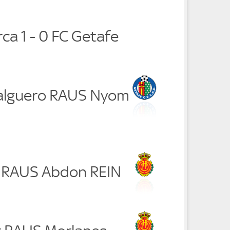
rca 1 - 0 FC Getafe
Salguero RAUS Nyom
i RAUS Abdon REIN