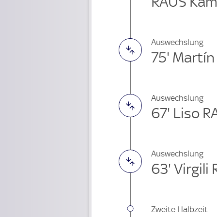
RAUS Kam
Auswechslung
75' Martí
Auswechslung
67' Liso 
Auswechslung
63' Virgil
Zweite Halbzeit