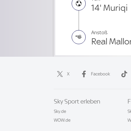
14' Muriqi
Anstoß
Real Mallo
X
Facebook
Sky Sport erleben
F
Sky.de
S
WOW.de
W