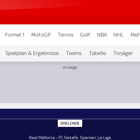
Formel 1
MotoGP
Tennis
Golf
NBA
NHL
Meh
Spielplan & Ergebnisse
Teams
Tabelle
Torjäger
S
SPIELENDE
P
I
E
Real Mallorca - FC Getafe. Spanien, La Liga.