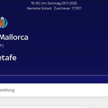
L
18:30, Uhr, Sonntag, 09.11.2025.
E
Z
Iberostar Estadi
Zuschauer:
17.507.
N
D
u
E
s
c
h
a
Mallorca
u
e
1
4'
)
r
4
etafe
.
m
i
n
u
t
e
stellung