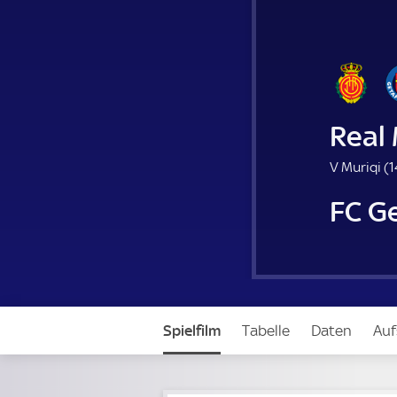
Real 
V Muriqi (
1
FC G
Spielfilm
Tabelle
Daten
Auf