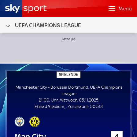
Menü
UEFA CHAMPIONS LEAGUE
Manchester City - Borussia Dortmund; UEFA Champions L
S
SPIELENDE
P
I
Manchester City - Borussia Dortmund. UEFA Champions
E
L
League.
E
21:00, Uhr, Mittwoch, 05.11.2025.
N
D
Z
Etihad Stadium
Zuschauer:
50.513.
E
u
s
c
h
Manchester City
4