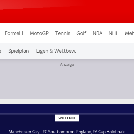
Formel 1
MotoGP
Tennis
Golf
NBA
NHL
Meh
e
Spielplan
Ligen & Wettbew.
nale
S
SPIELENDE
P
I
E
Manchester City - FC Southampton. England, FA Cup Halbfinale.