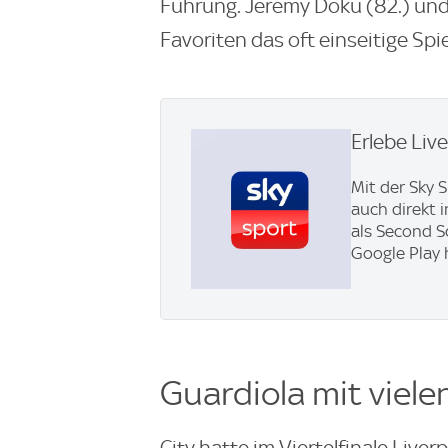
Führung. Jeremy Doku (82.) und
Favoriten das oft einseitige Sp
Erlebe Liv
Mit der Sky 
auch direkt 
als Second S
Google Play 
Guardiola mit viel
City hatte im Viertelfinale Liv