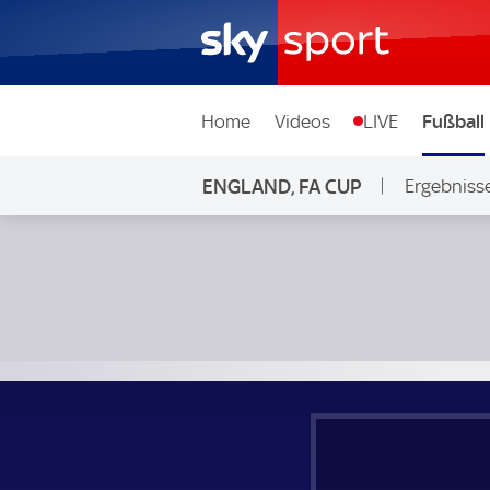
Home
Videos
LIVE
Fußball
ENGLAND, FA CUP
Ergebniss
Manchester City - FC Southampton; England, FA Cup Halbfi