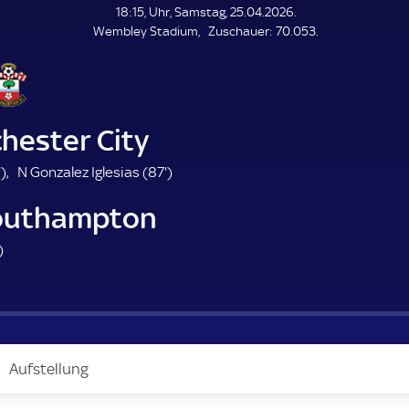
L
18:15, Uhr, Samstag, 25.04.2026.
E
Z
Wembley Stadium
Zuschauer:
70.053.
N
D
u
E
s
c
h
a
hester City
u
e
8
8
'
)
N Gonzalez Iglesias (
87'
)
r
2
7
outhampton
.
.
m
m
7
)
i
i
9
n
n
u
u
m
t
t
i
e
e
n
Aufstellung
u
t