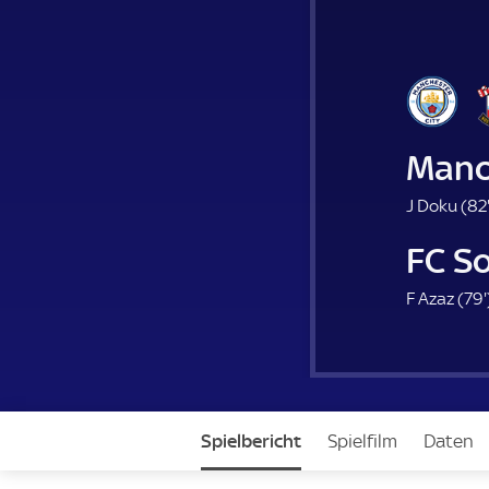
Manc
J Doku (
82
FC S
F Azaz (
79'
.
Spielbericht
Spielfilm
Daten