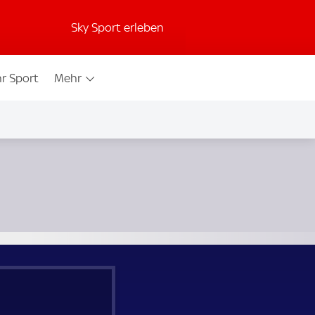
Sky Sport erleben
r Sport
Mehr