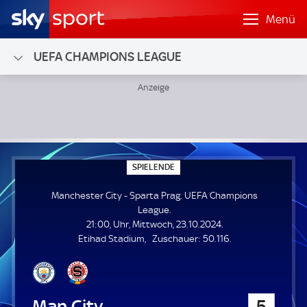
Menü
UEFA CHAMPIONS LEAGUE
Manchester City - Sparta Prag; UEFA Champions League
S
SPIELENDE
P
I
Manchester City - Sparta Prag. UEFA Champions
E
L
League.
E
21:00, Uhr, Mittwoch, 23.10.2024.
N
D
Z
Etihad Stadium
Zuschauer:
50.116.
E
u
s
c
h
Manchester City
5