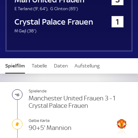
a
u
9
6
8
E Terland (
9'
,
64'
)
G Clinton (
85'
)
e
.
4
5
Crystal Palace Frauen
1
r
m
.
.
i
m
m
3
M Gejl (
38'
)
n
i
i
8
u
n
n
.
t
u
u
m
e
t
t
i
e
e
n
Spielfilm
Tabelle
Daten
Aufstellung
u
t
e
Spielende
Manchester United Frauen 3 - 1
Crystal Palace Frauen
Gelbe Karte
90+5' Mannion