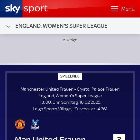
Menü
ENGLAND, WOMEN'S SUPER LEAGUE
Manchester United Frauen - Crystal Palace Frauen; Engla
S
SPIELENDE
P
I
Manchester United Frauen - Crystal Palace Frauen.
E
L
England, Women's Super League.
E
13:00, Uhr, Sonntag, 16.02.2025.
N
D
Z
Leigh Sports Village
Zuschauer:
4.761.
E
u
s
c
h
Manchester United Frauen
3