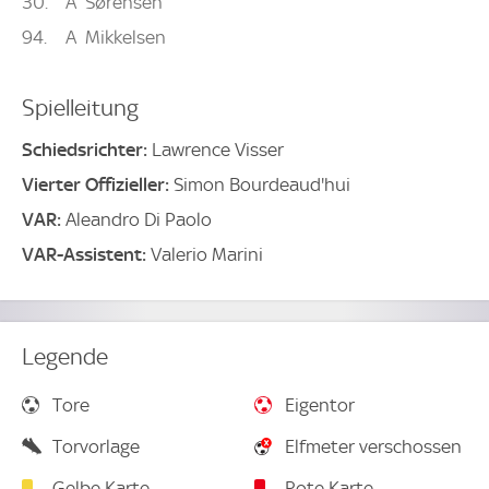
30
A
Sørensen
94
A
Mikkelsen
Spielleitung
Schiedsrichter:
Lawrence Visser
Vierter Offizieller:
Simon Bourdeaud'hui
VAR:
Aleandro Di Paolo
VAR-Assistent:
Valerio Marini
Legende
Tore
Eigentor
Torvorlage
Elfmeter verschossen
Gelbe Karte
Rote Karte