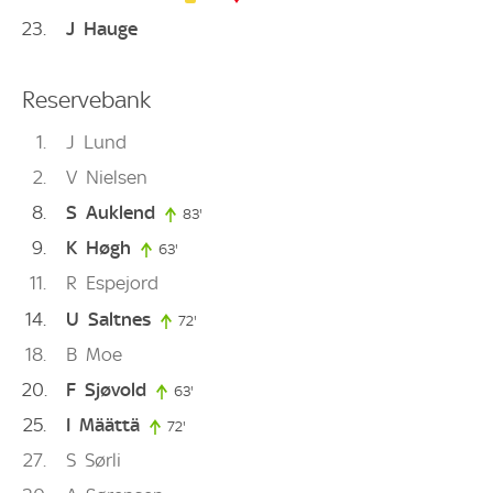
23
J
Hauge
Reservebank
1
J
Lund
2
V
Nielsen
8
S
Auklend
83'
83. minute
9
K
Høgh
63'
63. minute
11
R
Espejord
14
U
Saltnes
72'
72. minute
18
B
Moe
20
F
Sjøvold
63'
63. minute
25
I
Määttä
72'
72. minute
27
S
Sørli