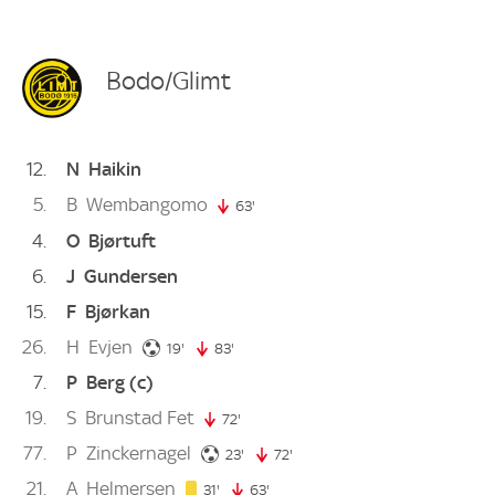
Bodo/Glimt
12
N
Haikin
5
B
Wembangomo
63'
63. minute
4
O
Bjørtuft
6
J
Gundersen
15
F
Bjørkan
26
H
Evjen
19. minute
19'
83'
83. minute
7
P
Berg
(c)
19
S
Brunstad Fet
72'
72. minute
77
P
Zinckernagel
23. minute
23'
72'
72. minute
21
A
Helmersen
31. minute
31'
63'
63. minute