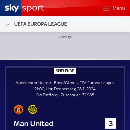
Menü
UEFA EUROPA LEAGUE
Manchester United - Bodo/Glimt; UEFA Europa League
S
SPIELENDE
P
I
Manchester United - Bodo/Glimt. UEFA Europa League.
E
L
21:00, Uhr, Donnerstag, 28.11.2024.
E
Z
Old Trafford
Zuschauer:
72.985.
N
D
u
E
s
c
h
Manchester United
3
a