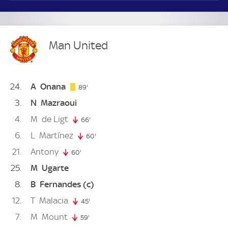
Man United
24
A
Onana
89. minute
89'
3
N
Mazraoui
4
M
de Ligt
66'
66. minute
6
L
Martínez
60'
60. minute
21
Antony
60'
60. minute
25
M
Ugarte
8
B
Fernandes
(c)
12
T
Malacia
45'
45. minute
7
M
Mount
59'
59. minute