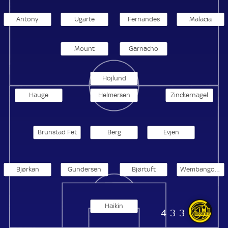
Antony
Ugarte
Fernandes
Malacia
Mount
Garnacho
Höjlund
Hauge
Helmersen
Zinckernagel
Brunstad Fet
Berg
Evjen
Bjørkan
Gundersen
Bjørtuft
Wembangomo
Haikin
Bodo/Glimt
4-3-3