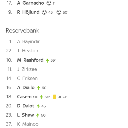
17
A
Garnacho
1. minute
1'
9
R
Höjlund
45. minute
50. minute
45'
50'
Reservebank
1
A
Bayindir
22
T
Heaton
10
M
Rashford
59'
59. minute
11
J
Zirkzee
14
C
Eriksen
16
A
Diallo
60'
60. minute
18
Casemiro
91. minute
66'
66. minute
90+1'
20
D
Dalot
45'
45. minute
23
L
Shaw
60'
60. minute
37
K
Mainoo