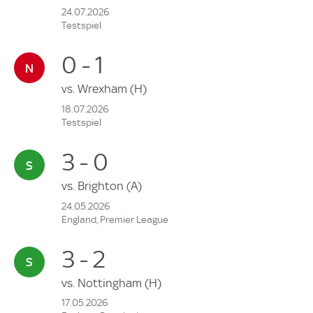
24.07.2026
Testspiel
0 - 1
vs.
Wrexham
(H)
18.07.2026
Testspiel
3 - 0
vs.
Brighton
(A)
24.05.2026
England, Premier League
3 - 2
vs.
Nottingham
(H)
17.05.2026