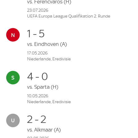
vs.
Ferencvaros
(H)
23.07.2026
UEFA Europa League Qualifikation 2. Runde
1 - 5
vs.
Eindhoven
(A)
17.05.2026
Niederlande, Eredivisie
4 - 0
vs.
Sparta
(H)
10.05.2026
Niederlande, Eredivisie
2 - 2
vs.
Alkmaar
(A)