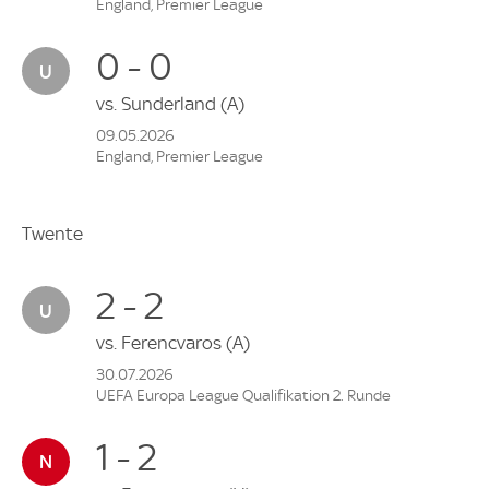
England, Premier League
0 - 0
vs.
Sunderland
(A)
09.05.2026
England, Premier League
Twente
2 - 2
vs.
Ferencvaros
(A)
30.07.2026
UEFA Europa League Qualifikation 2. Runde
1 - 2