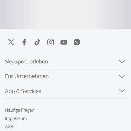
Sky Sport erleben
Für Unternehmen
App & Services
Häufige Fragen
Impressum
AGB