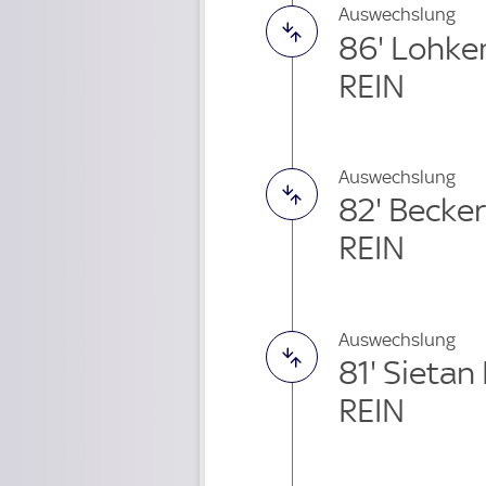
Auswechslung
86' Lohke
REIN
Auswechslung
82' Becke
REIN
Auswechslung
81' Sieta
REIN