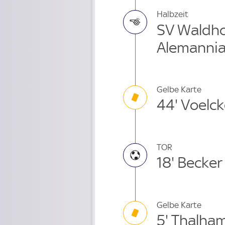
Halbzeit
SV Waldho
Alemanni
Gelbe Karte
44' Voelc
TOR
18' Becker
Gelbe Karte
5' Thalha