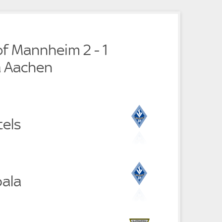
e
f Mannheim 2 - 1
a Aachen
tels
ala