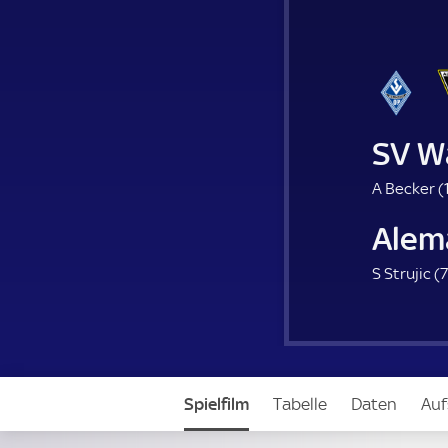
SV W
A Becker (
Alem
S Strujic (
7
Spielfilm
Tabelle
Daten
Auf