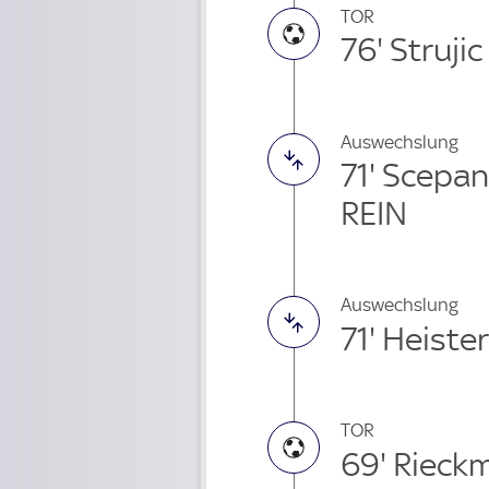
TOR
76' Strujic
Auswechslung
71' Scepa
REIN
Auswechslung
71' Heiste
TOR
69' Rieck