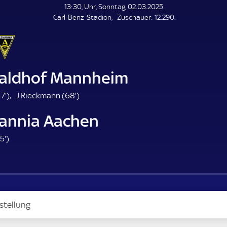
L
13:30, Uhr, Sonntag, 02.03.2025.
E
Z
Carl-Benz-Stadion
Zuschauer:
12.290.
N
D
u
E
s
c
h
a
aldhof Mannheim
u
e
1
6
17'
)
J Rieckmann (
68'
)
r
7
8
annia Aachen
.
.
m
m
7
5'
)
i
i
5
n
n
.
u
u
m
t
t
i
e
e
n
stellung
u
t