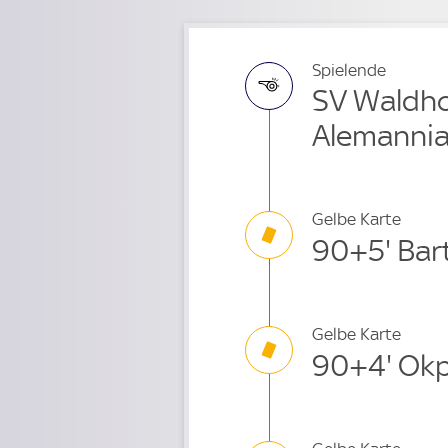
Spielende
SV Waldho
Alemanni
Gelbe Karte
90+5' Bar
Gelbe Karte
90+4' Okp