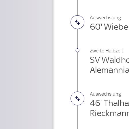
Auswechslung
60' Wiebe
Zweite Halbzeit
SV Waldho
Alemanni
Auswechslung
46' Thal
Rieckmann