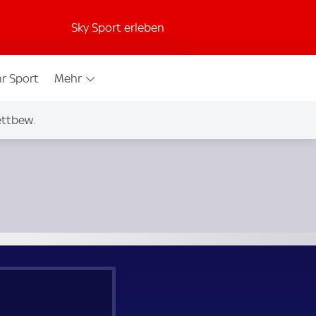
Sky Sport erleben
r Sport
Mehr
ettbew.