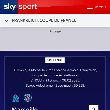
Menü
FRANKREICH, COUPE DE FRANCE
Olympique Marseille - Paris Saint-Germain; Frankreich, Cou
S
SPIELENDE
P
I
Olympique Marseille - Paris Saint-Germain. Frankreich,
E
L
Coupe de France Achtelfinale.
E
21:10, Uhr, Mittwoch, 08.02.2023.
N
D
Z
Stade Velodrome
Zuschauer:
65.329.
E
u
s
c
h
Olympique Marseille
2