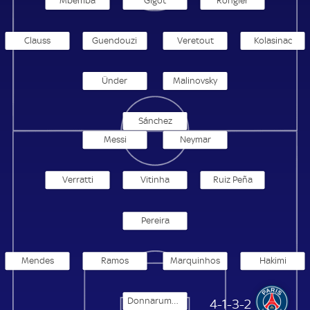
Mbemba
Gigot
Rongier
Clauss
Guendouzi
Veretout
Kolasinac
Ünder
Malinovsky
Sánchez
Messi
Neymar
Verratti
Vitinha
Ruiz Peña
Pereira
Mendes
Ramos
Marquinhos
Hakimi
Donnarumma
Paris Saint-Germain
4-1-3-2