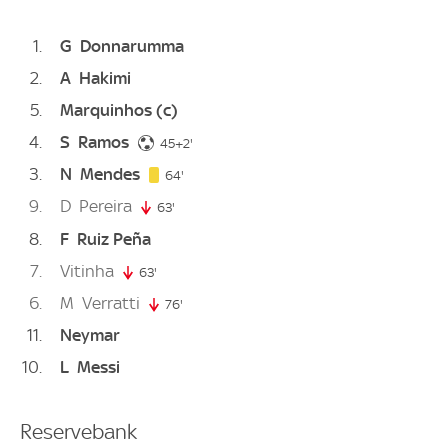
1
G
Donnarumma
2
A
Hakimi
5
Marquinhos
(c)
4
S
Ramos
47. minute
45+2'
3
N
Mendes
64. minute
64'
9
D
Pereira
63'
63. minute
8
F
Ruiz Peña
7
Vitinha
63'
63. minute
6
M
Verratti
76'
76. minute
11
Neymar
10
L
Messi
Reservebank