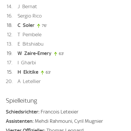
14
J
Bernat
16
Sergio Rico
18
C
Soler
76'
76. minute
12
T
Pembele
13
E
Bitshiabu
19
W
Zaire-Emery
63'
63. minute
17
I
Gharbi
15
H
Ekitike
63'
63. minute
20
A
Letellier
Spielleitung
Schiedsrichter:
Francois Letexier
Assistenten:
Mehdi Rahmouni, Cyril Mugnier
Vierter Offizieller:
Thomas Leonard