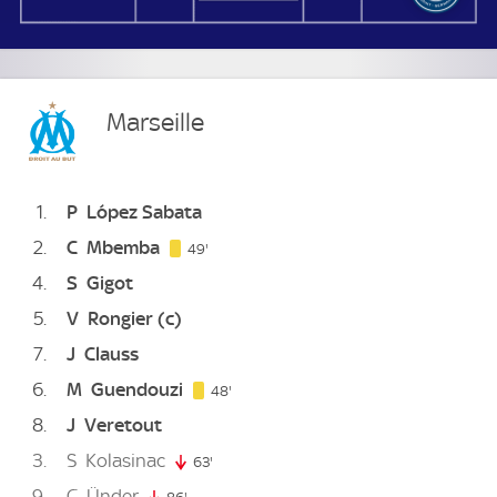
Marseille
1
P
López Sabata
2
C
Mbemba
49. minute
49'
4
S
Gigot
5
V
Rongier
(c)
7
J
Clauss
6
M
Guendouzi
48. minute
48'
8
J
Veretout
3
S
Kolasinac
63'
63. minute
9
C
Ünder