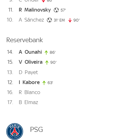
86'
86. minute
11
R
Malinovsky
57. minute
57'
10
A
Sánchez
31. minute
31'
EM
90'
90. minute
Reservebank
14
A
Ounahi
86'
86. minute
15
V
Oliveira
90'
90. minute
13
D
Payet
12
I
Kabore
63'
63. minute
16
R
Blanco
17
B
Elmaz
PSG