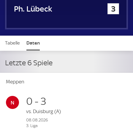
1. FC Phönix Lübeck
3
Tabelle
Daten
Letzte 6 Spiele
Meppen
0 - 3
vs.
Duisburg
(A)
08.08.2026
3. Liga