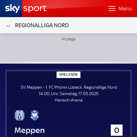
Menü
REGIONALLIGA NORD
SV Meppen - 1. FC Phönix Lübeck; Regionalliga Nord
S
SPIELENDE
P
I
SV Meppen - 1. FC Phönix Lübeck. Regionalliga Nord.
E
L
14:00, Uhr, Samstag, 17.05.2025.
E
Hansch-Arena.
N
D
E
SV Meppen
0