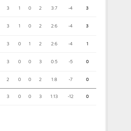
3
1
0
2
3:7
-4
3
3
1
0
2
2:6
-4
3
3
0
1
2
2:6
-4
1
3
0
0
3
0:5
-5
0
2
0
0
2
1:8
-7
0
3
0
0
3
1:13
-12
0