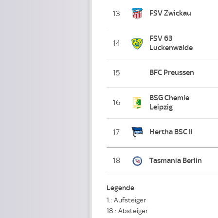
FSV Zwickau
13
FSV 63
14
Luckenwalde
BFC Preussen
15
BSG Chemie
16
Leipzig
Hertha BSC II
17
18
Tasmania Berlin
Legende
1.: Aufsteiger
18.: Absteiger