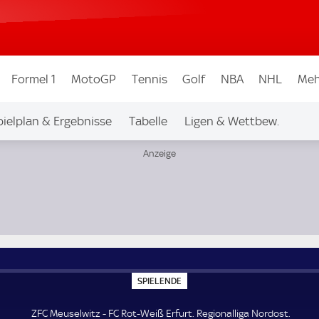
Formel 1
MotoGP
Tennis
Golf
NBA
NHL
Meh
pielplan & Ergebnisse
Tabelle
Ligen & Wettbew.
S
SPIELENDE
P
I
E
ZFC Meuselwitz - FC Rot-Weiß Erfurt. Regionalliga Nordost.