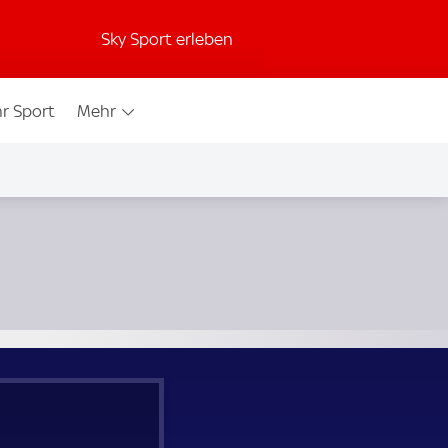
Sky Sport erleben
r Sport
Mehr