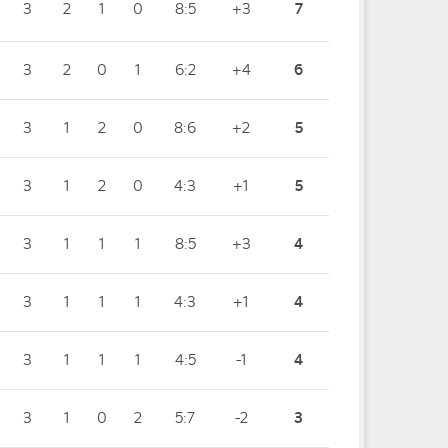
3
2
1
0
8:5
+3
7
3
2
0
1
6:2
+4
6
3
1
2
0
8:6
+2
5
3
1
2
0
4:3
+1
5
3
1
1
1
8:5
+3
4
3
1
1
1
4:3
+1
4
3
1
1
1
4:5
-1
4
3
1
0
2
5:7
-2
3