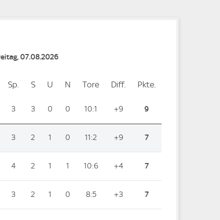
reitag, 07.08.2026
Sp.
Spiele
S
Siege
U
Unentschieden
N
Niederlagen
Tore
Tore
Diff.
Differenz
Pkte.
Punkte
3
3
0
0
10:1
+9
9
3
2
1
0
11:2
+9
7
4
2
1
1
10:6
+4
7
3
2
1
0
8:5
+3
7