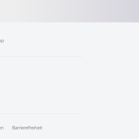
pp
en
Barrierefreiheit