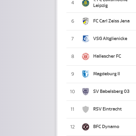
4
Leipzig
FC Carl Zeiss Jena
6
VSG Altglienicke
7
Hallescher FC
8
Magdeburg II
9
SV Babelsberg 03
10
RSV Eintracht
11
BFC Dynamo
12