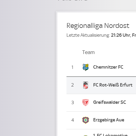
Regionalliga Nordost
Letzte Aktualisierung:
21:26 Uhr, F
Team
Team
Platz
Chemnitzer FC
1
2
FC Rot-Weiß Erfurt
Greifswalder SC
3
Erzgebirge Aue
4
1. FC Lokomotive