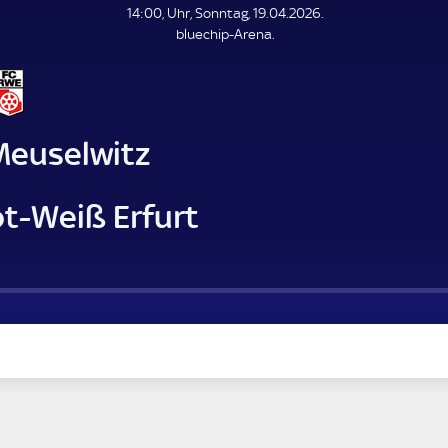
L
14:00, Uhr, Sonntag, 19.04.2026.
E
bluechip-Arena.
N
D
E
Meuselwitz
ot-Weiß Erfurt