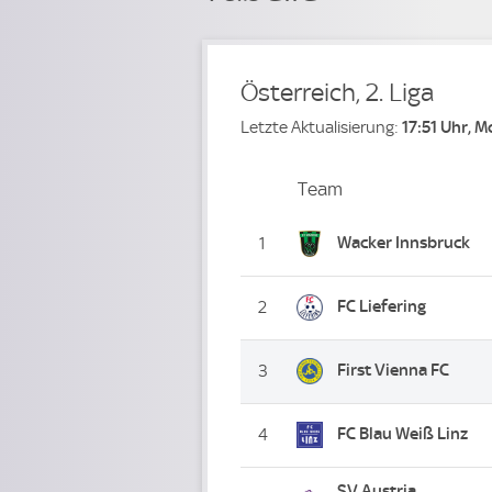
Österreich, 2. Liga
Letzte Aktualisierung:
17:51 Uhr, 
Team
Team
Platz
Wacker Innsbruck
1
FC Liefering
2
First Vienna FC
3
FC Blau Weiß Linz
4
SV Austria