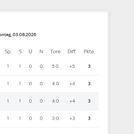
Montag, 03.08.2026
Sp.
Spiele
S
Siege
U
Unentschieden
N
Niederlagen
Tore
Tore
Diff.
Differenz
Pkte.
Punkte
1
1
0
0
5:0
+5
3
1
1
0
0
4:0
+4
3
1
1
0
0
4:0
+4
3
1
1
0
0
3:0
+3
3