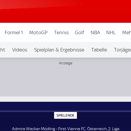
Formel 1
MotoGP
Tennis
Golf
NBA
NHL
Meh
cht
Videos
Spielplan & Ergebnisse
Tabelle
Torjäge
a
S
SPIELENDE
P
I
E
Admira Wacker Mödling - First Vienna FC. Österreich, 2. Liga.