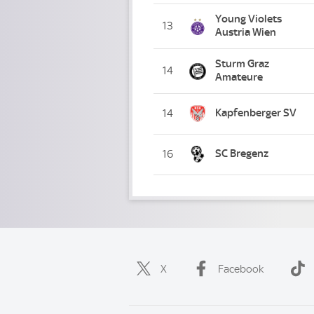
Young Violets
13
Austria Wien
Sturm Graz
14
Amateure
Kapfenberger SV
14
SC Bregenz
16
X
Facebook