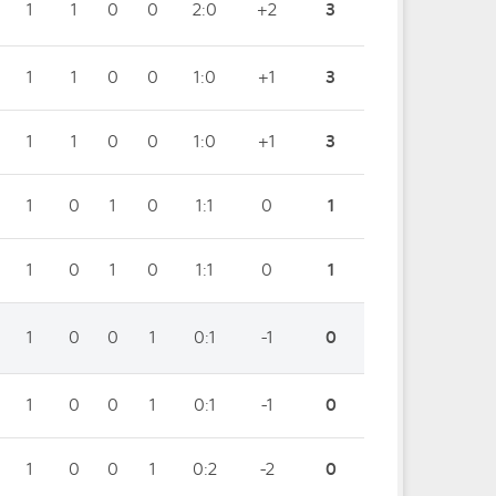
1
1
0
0
2:0
+2
3
1
1
0
0
1:0
+1
3
1
1
0
0
1:0
+1
3
1
0
1
0
1:1
0
1
1
0
1
0
1:1
0
1
1
0
0
1
0:1
-1
0
1
0
0
1
0:1
-1
0
1
0
0
1
0:2
-2
0