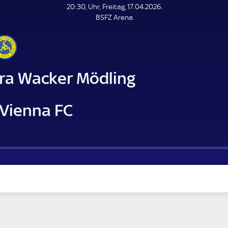
L
20:30, Uhr, Freitag, 17.04.2026.
E
BSFZ Arena.
N
D
E
ra Wacker Mödling
 Vienna FC