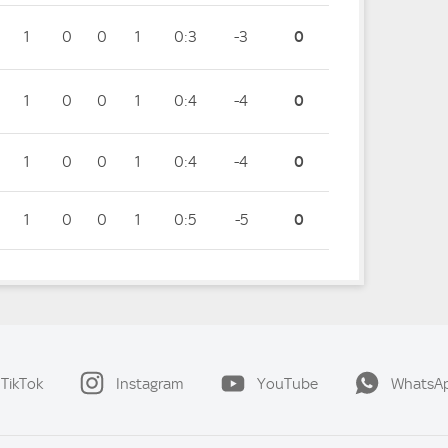
1
0
0
1
0:3
-3
0
1
0
0
1
0:4
-4
0
1
0
0
1
0:4
-4
0
1
0
0
1
0:5
-5
0
TikTok
Instagram
YouTube
WhatsA