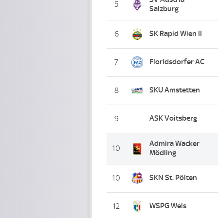
5
Salzburg
SK Rapid Wien II
6
Floridsdorfer AC
7
SKU Amstetten
8
ASK Voitsberg
9
Admira Wacker
10
Mödling
SKN St. Pölten
10
WSPG Wels
12