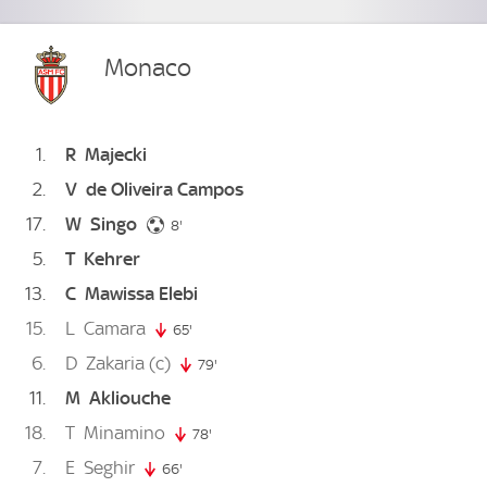
Monaco
1
R
Majecki
2
V
de Oliveira Campos
17
W
Singo
8. minute
8'
5
T
Kehrer
13
C
Mawissa Elebi
15
L
Camara
65'
65. minute
6
D
Zakaria
(c)
79'
79. minute
11
M
Akliouche
18
T
Minamino
78'
78. minute
7
E
Seghir
66'
66. minute