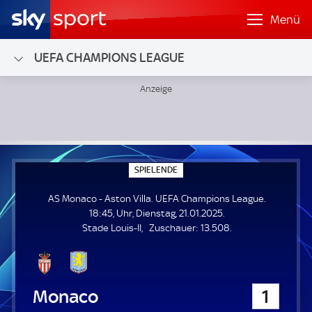
Menü
UEFA CHAMPIONS LEAGUE
AS Monaco - Aston Villa; UEFA Champions League
S
SPIELENDE
P
I
AS Monaco - Aston Villa. UEFA Champions League.
E
L
18:45, Uhr, Dienstag, 21.01.2025.
E
Z
Stade Louis-II
Zuschauer:
13.508.
N
D
u
E
s
c
h
AS Monaco
1
a