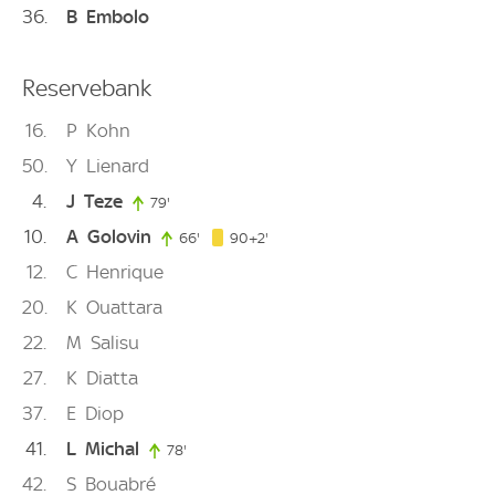
36
B
Embolo
Reservebank
16
P
Kohn
50
Y
Lienard
4
J
Teze
79'
79. minute
10
A
Golovin
92. minute
66'
66. minute
90+2'
12
C
Henrique
20
K
Ouattara
22
M
Salisu
27
K
Diatta
37
E
Diop
41
L
Michal
78'
78. minute
42
S
Bouabré