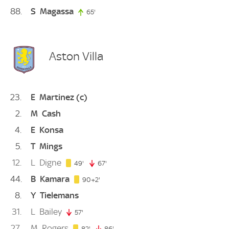
88
S
Magassa
65'
65. minute
Aston Villa
23
E
Martinez
(c)
2
M
Cash
4
E
Konsa
5
T
Mings
12
L
Digne
49. minute
49'
67'
67. minute
44
B
Kamara
92. minute
90+2'
8
Y
Tielemans
31
L
Bailey
57'
57. minute
27
M
Rogers
82. minute
82'
86'
86. minute