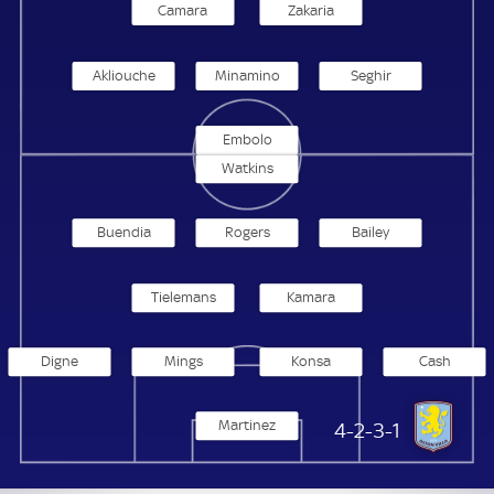
Camara
Zakaria
Akliouche
Minamino
Seghir
Embolo
Watkins
Buendia
Rogers
Bailey
Tielemans
Kamara
Digne
Mings
Konsa
Cash
Martinez
Aston Villa
4-2-3-1