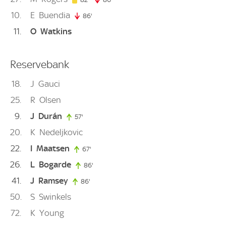
10
E
Buendia
86'
86. minute
11
O
Watkins
Reservebank
18
J
Gauci
25
R
Olsen
9
J
Durán
57'
57. minute
20
K
Nedeljkovic
22
I
Maatsen
67'
67. minute
26
L
Bogarde
86'
86. minute
41
J
Ramsey
86'
86. minute
50
S
Swinkels
72
K
Young