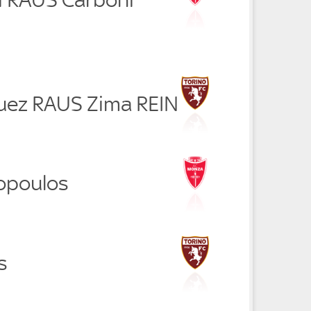
guez RAUS Zima REIN
kopoulos
s