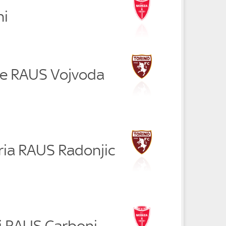
ni
e RAUS Vojvoda
ria RAUS Radonjic
ni RAUS Carboni