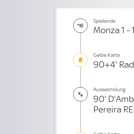
e
Spielende
Monza 1 - 
Gelbe Karte
90+4' Rad
Auswechslung
90' D'Amb
Pereira RE