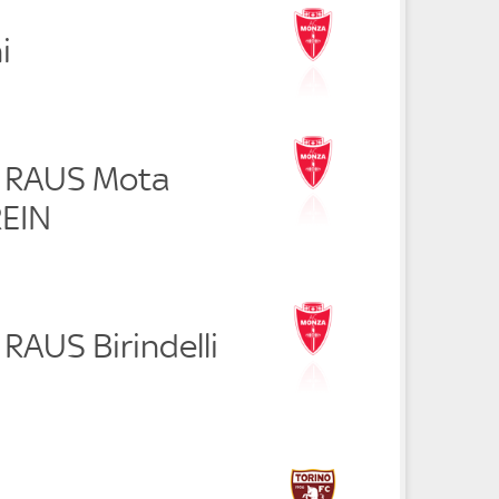
i
o RAUS Mota
REIN
 RAUS Birindelli