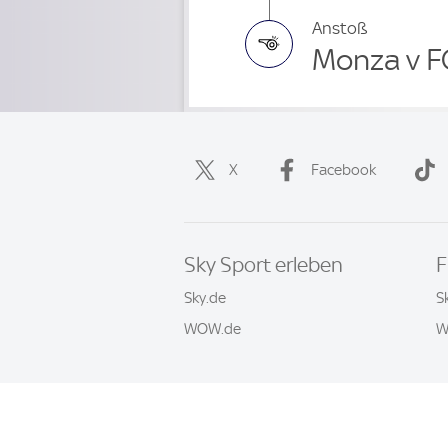
Anstoß
Monza v F
X
Facebook
Sky Sport erleben
F
Sky.de
S
WOW.de
W