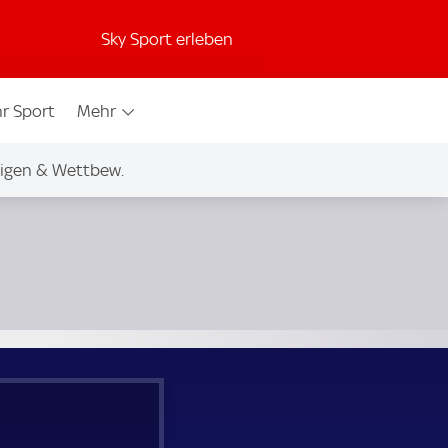
Sky Sport erleben
r Sport
Mehr
igen & Wettbew.