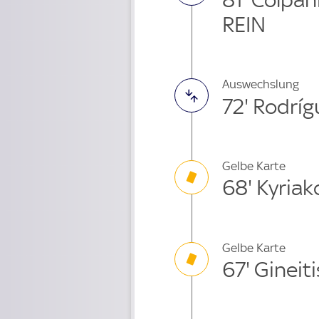
REIN
Auswechslung
72' Rodrí
Gelbe Karte
68' Kyria
Gelbe Karte
67' Gineiti