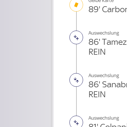
Gelbe Karte
89' Carbo
Auswechslung
86' Tamez
REIN
Auswechslung
86' Sanab
REIN
Auswechslung
81' Colpa