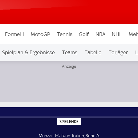
Formel 1
MotoGP
Tennis
Golf
NBA
NHL
Meh
Spielplan & Ergebnisse
Teams
Tabelle
Torjäger
L
S
SPIELENDE
P
I
E
Monza - FC Turin. Italien, Serie A.