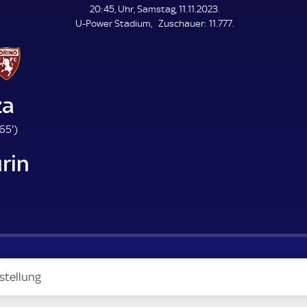
L
20:45, Uhr, Samstag, 11.11.2023.
E
Z
U-Power Stadium
Zuschauer:
11.777.
N
D
u
E
s
c
h
a
za
u
e
6
65'
)
r
5
rin
.
m
i
n
u
t
e
stellung