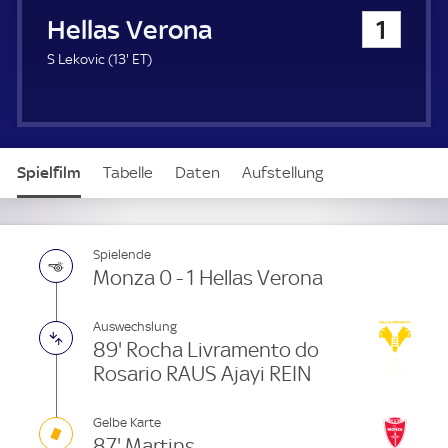
u
Hellas Verona
1
e
r
1
E
S Lekovic (
13'
ET
)
3
T
.
m
i
n
Spielfilm
Tabelle
Daten
Aufstellung
u
t
e
Spielende
Monza 0 - 1 Hellas Verona
Auswechslung
89' Rocha Livramento do
Rosario RAUS Ajayi REIN
Gelbe Karte
87' Martins