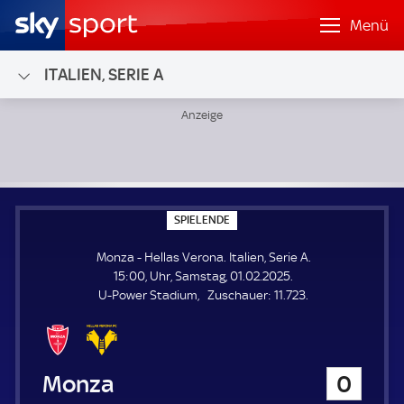
Menü
ITALIEN, SERIE A
Monza - Hellas Verona; Italien, Serie A
S
SPIELENDE
P
I
Monza - Hellas Verona. Italien, Serie A.
E
L
15:00, Uhr, Samstag, 01.02.2025.
E
Z
U-Power Stadium
Zuschauer:
11.723.
N
D
u
E
s
c
h
Monza
0
a