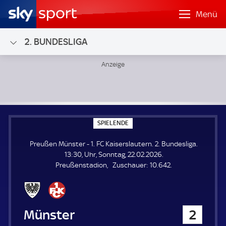
Menü
2. BUNDESLIGA
Preußen Münster - 1. FC Kaiserslautern; 2. Bundesliga
S
SPIELENDE
P
I
Preußen Münster - 1. FC Kaiserslautern. 2. Bundesliga.
E
L
13:30, Uhr, Sonntag, 22.02.2026.
E
Z
Preußenstadion
Zuschauer:
10.642.
N
D
u
E
s
c
h
Preußen Münster
2
a