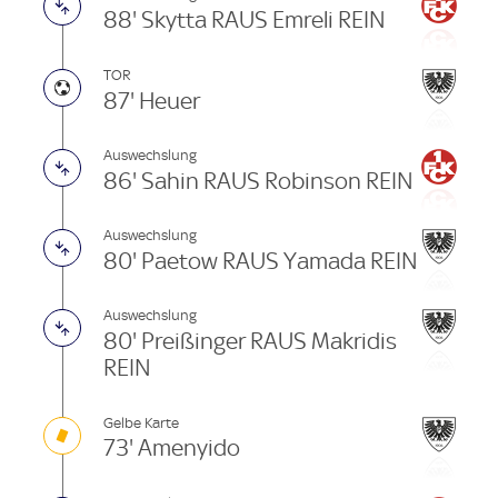
88' Skytta RAUS Emreli REIN
TOR
87' Heuer
Auswechslung
86' Sahin RAUS Robinson REIN
Auswechslung
80' Paetow RAUS Yamada REIN
Auswechslung
80' Preißinger RAUS Makridis
REIN
Gelbe Karte
73' Amenyido