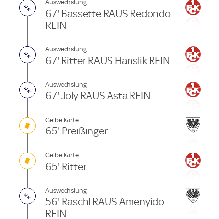
Auswechslung
67' Bassette RAUS Redondo
REIN
Auswechslung
67' Ritter RAUS Hanslik REIN
Auswechslung
67' Joly RAUS Asta REIN
Gelbe Karte
65' Preißinger
Gelbe Karte
65' Ritter
Auswechslung
56' Raschl RAUS Amenyido
REIN