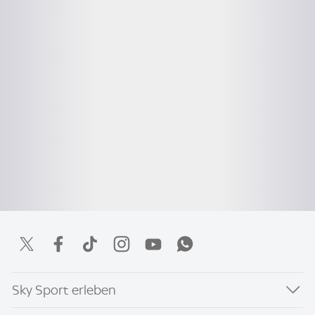
Sky Sport erleben