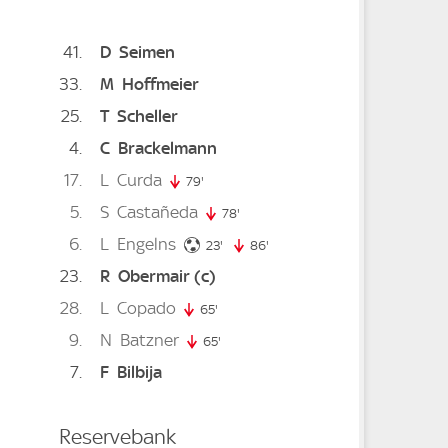
41
D
Seimen
33
M
Hoffmeier
25
T
Scheller
4
C
Brackelmann
17
L
Curda
79'
79. minute
5
S
Castañeda
te
78'
78. minute
6
L
Engelns
23. minute
inute
23'
86'
86. minute
23
R
Obermair
(c)
28
L
Copado
65'
65. minute
9
N
Batzner
65'
65. minute
7
F
Bilbija
e
Reservebank