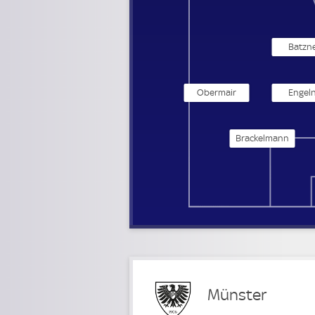
Batzn
Obermair
Engel
Brackelmann
Münster