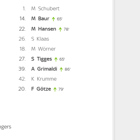
1
M
Schubert
14
M
Baur
65'
65. minute
22
M
Hansen
78'
78. minute
26
S
Klaas
18
M
Wörner
27
S
Tigges
65'
65. minute
39
A
Grimaldi
86'
86. minute
42
K
Krumme
ute
20
F
Götze
79'
79. minute
ngers