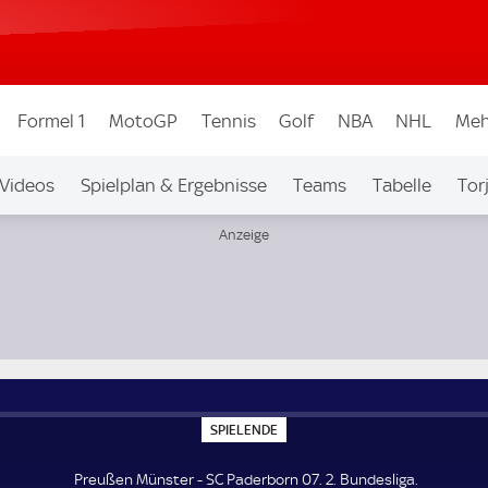
Formel 1
MotoGP
Tennis
Golf
NBA
NHL
Meh
Videos
Spielplan & Ergebnisse
Teams
Tabelle
Tor
bew.
Auf Sky
S
SPIELENDE
P
I
E
Preußen Münster - SC Paderborn 07. 2. Bundesliga.