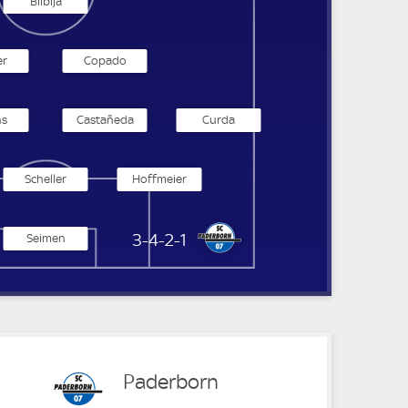
Bilbija
er
Copado
ns
Castañeda
Curda
Scheller
Hoffmeier
SC Paderborn 07
3-4-2-1
Seimen
Paderborn