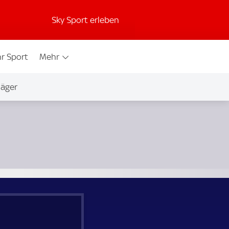
Sky Sport erleben
r Sport
Mehr
jäger