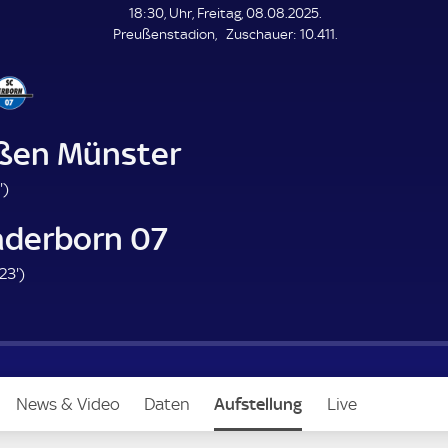
L
18:30, Uhr, Freitag, 08.08.2025.
E
Z
Preußenstadion
Zuschauer:
10.411.
N
D
u
E
s
c
h
a
ßen Münster
u
e
6
'
)
r
1
aderborn 07
.
m
2
23'
)
i
3
n
.
u
m
t
i
e
n
News & Video
Daten
Aufstellung
Live
u
t