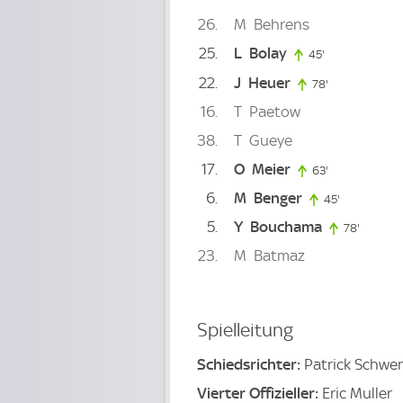
26
M
Behrens
25
L
Bolay
45'
45. minute
22
J
Heuer
78'
78. minute
16
T
Paetow
38
T
Gueye
17
O
Meier
63'
63. minute
6
M
Benger
45'
45. minute
5
Y
Bouchama
78'
78. min
23
M
Batmaz
Spielleitung
Schiedsrichter:
Patrick Schwe
Vierter Offizieller:
Eric Muller