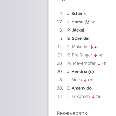
1
J
Schenk
27
J
Horst
61. minute
61'
3
P
Jäckel
15
S
Scherder
14
C
Makridis
45'
45. minute
21
R
Preißinger
78'
78. minu
28
M
Meyerhöfer
45'
45. m
20
J
Hendrix
(c)
8
J
Mees
63'
63. minute
30
E
Amenyido
13
L
Lokotsch
78'
78. minut
Reservebank