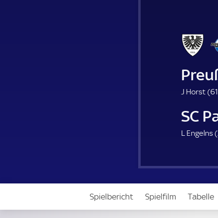
Preu
J Horst (
61
SC P
L Engelns (
Spielbericht
Spielfilm
Tabelle