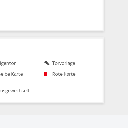
igentor
Torvorlage
elbe Karte
Rote Karte
usgewechselt