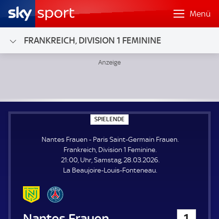
Menü
FRANKREICH, DIVISION 1 FEMININE
Nantes Frauen - Paris Saint-Germain Frauen; Frankreich, Di
S
SPIELENDE
P
I
Nantes Frauen - Paris Saint-Germain Frauen.
E
L
Frankreich, Division 1 Feminine.
E
21:00, Uhr, Samstag, 28.03.2026.
N
D
La Beaujoire-Louis-Fonteneau.
E
Nantes Frauen
1