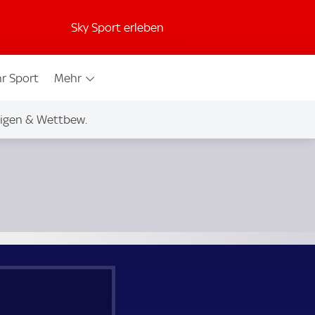
Sky Sport erleben
r Sport
Mehr
igen & Wettbew.