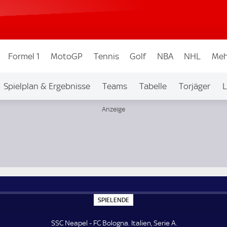
Formel 1
MotoGP
Tennis
Golf
NBA
NHL
Meh
Spielplan & Ergebnisse
Teams
Tabelle
Torjäger
L
S
SPIELENDE
P
I
E
SSC Neapel - FC Bologna. Italien, Serie A.