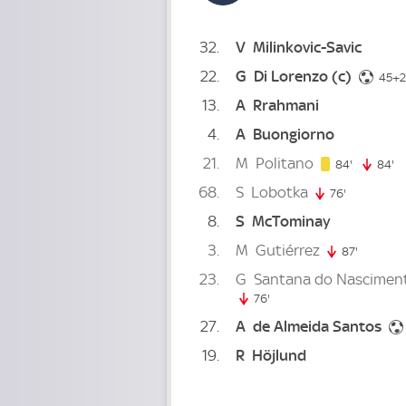
32
V
Milinkovic-Savic
22
G
Di Lorenzo
(c)
45+2
13
A
Rrahmani
4
A
Buongiorno
21
M
Politano
84. minut
84'
84'
84
68
S
Lobotka
76'
76. minute
8
S
McTominay
3
M
Gutiérrez
87'
87. minu
23
G
Santana do Nascimen
76'
76. minute
27
A
de Almeida Santos
19
R
Höjlund