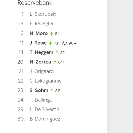
Reservebank
1
L
Skorupski
13
F
Ravaglia
6
N
Moro
81'
81. minute
11
J
Rowe
91. minute
73'
73. minute
90+1'
14
T
Heggem
82'
82. minute
20
N
Zortea
64'
64. minute
21
J
Odgaard
22
C
Lykogiannis
ute
23
S
Sohm
81'
81. minute
24
T
Dallinga
ute
29
L
De Silvestri
30
B
Domínguez