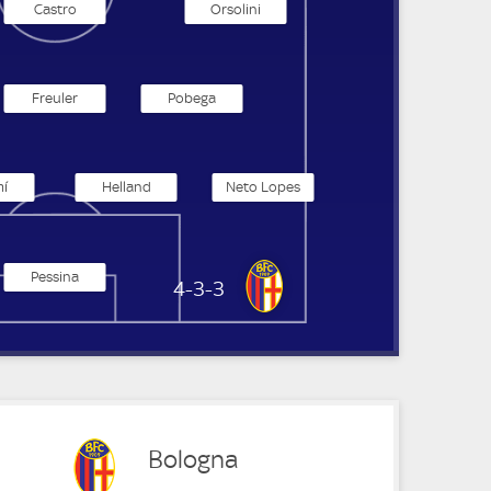
Castro
Orsolini
Freuler
Pobega
í
Helland
Neto Lopes
Pessina
FC Bologna
4-3-3
Bologna