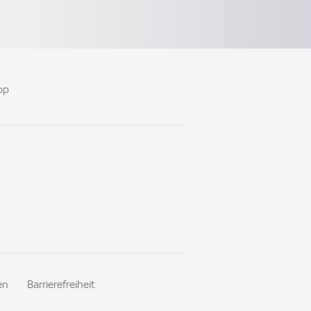
pp
en
Barrierefreiheit