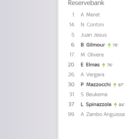
Reservebank
1
A
Meret
14
N
Contini
5
Juan Jesus
6
B
Gilmour
76'
76. minute
17
M
Olivera
20
E
Elmas
76'
76. minute
26
A
Vergara
30
P
Mazzocchi
87'
87. min
31
S
Beukema
37
L
Spinazzola
84'
84. min
99
A
Zambo Anguissa