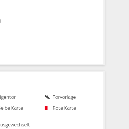
i
igentor
Torvorlage
elbe Karte
Rote Karte
usgewechselt