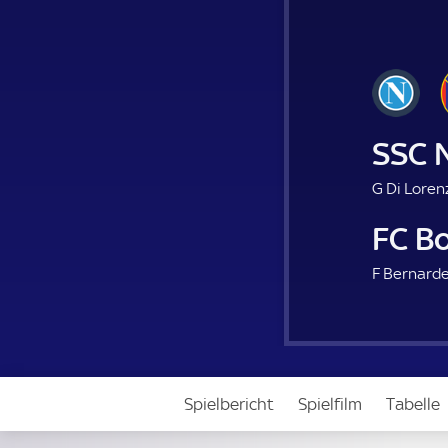
SSC 
G Di Loren
FC B
F Bernarde
Spielbericht
Spielfilm
Tabelle