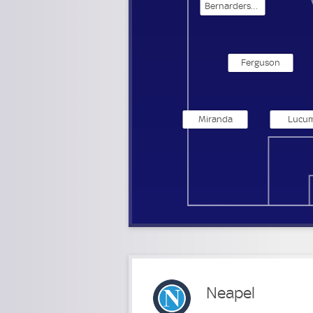
Bernarderschi
Ferguson
Miranda
Lucum
Neapel