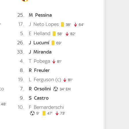
25
M
Pessina
17
J
Neto Lopes
47. minute
38. minute
'
38'
64'
64. minute
5
E
Helland
58. minute
58'
82'
82. minute
26
J
Lucumí
69. minute
69'
33
J
Miranda
e
. minute
4
T
Pobega
81'
81. minute
8
R
Freuler
19
L
Ferguson
(c)
te
81'
81. minute
to
7
R
Orsolini
34. minute
34'
EM
9
S
Castro
48. minute
48'
10
F
Bernarderschi
9. minute
47. minute
9'
47'
73'
73. minute