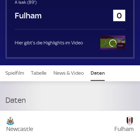
u
8
A Isak (
89'
)
e
9
Fulham
0
r
.
m
i
n
u
Hier gibt's die Highlights im Video
t
e
Clo
se
Spielfilm
Tabelle
News & Video
Daten
Aufstellung
Daten
Verteidigung
Newcastle
Fulham