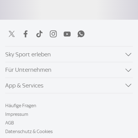
Sky Sport erleben
Für Unternehmen
App & Services
Häufige Fragen
Impressum
AGB
Datenschutz & Cookies