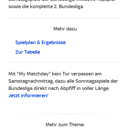
sowie die komplette 2. Bundesliga.
Mehr dazu
Spielplan & Ergebnisse
Zur Tabelle
Mit "My Matchday" kein Tor verpassen am
Samstagnachmittag, dazu alle Sonntagsspiele der
Bundesliga direkt nach Abpfiff in voller Länge.
Jetzt informieren
!
Mehr zum Thema: