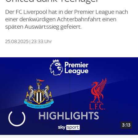
Der FC Liverpool hat in der Premier League nach
einer denkwürdigen Achterbahnfahrt einen
späten Auswärtssieg gefeiert.
25.08.2025 | 23:33 Uhr
3:13