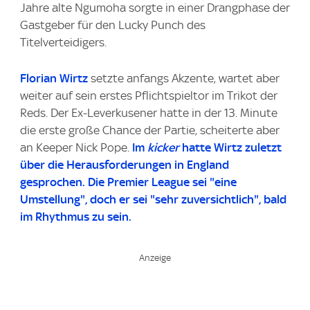
Jahre alte Ngumoha sorgte in einer Drangphase der
Gastgeber für den Lucky Punch des
Titelverteidigers.
Florian Wirtz
setzte anfangs Akzente, wartet aber
weiter auf sein erstes Pflichtspieltor im Trikot der
Reds. Der Ex-Leverkusener hatte in der 13. Minute
die erste große Chance der Partie, scheiterte aber
an Keeper Nick Pope.
Im
kicker
hatte Wirtz zuletzt
über die Herausforderungen in England
gesprochen. Die Premier League sei "eine
Umstellung", doch er sei "sehr zuversichtlich", bald
im Rhythmus zu sein.