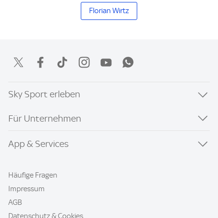
Florian Wirtz
Sky Sport erleben
Für Unternehmen
App & Services
Häufige Fragen
Impressum
AGB
Datenschutz & Cookies