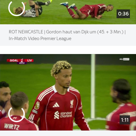
0:36
ROT NEWCASTLE | Gordon haut van Dijk um (45. + 3 Min.) |
In-Match Video Premier League
1:11