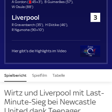
u
s
4
5
A Gordon (
45+3'
)
B Guimarães (
57'
)
e
/
8
8
7
W Osula (
88'
)
r
o
8
.
.
Liverpool
3
.
m
m
m
i
i
3
4
R Gravenberch (
35'
)
H Ekitike (
46'
)
i
n
n
5
1
6
R Ngumoha (
90+10'
)
n
u
u
.
0
.
u
t
t
m
0
m
t
e
e
i
.
i
e
n
m
n
Hier gibt's die Highlights im Video
u
i
u
t
n
t
e
u
e
Clo
t
se
e
Spielbericht
Spielfilm
Tabelle
News & Video
Daten
Aufstellung
Live
Wirtz und Liverpool mit Last-
Minute-Sieg bei Newcastle
United dank Teenager