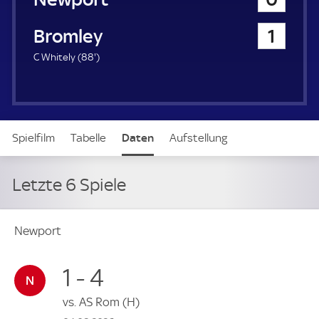
a
u
Bromley
1
e
r
8
C Whitely (
88'
)
8
.
m
i
n
Spielfilm
Tabelle
Daten
Aufstellung
u
t
e
Letzte 6 Spiele
Newport
1 - 4
vs.
AS Rom
(H)