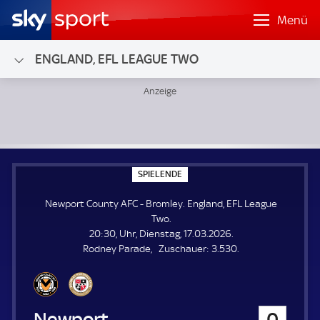
Menü
ENGLAND, EFL LEAGUE TWO
Newport County AFC - Bromley; England, EFL League Two
S
SPIELENDE
P
I
Newport County AFC - Bromley. England, EFL League
E
L
Two.
E
20:30, Uhr, Dienstag, 17.03.2026.
N
D
Z
Rodney Parade
Zuschauer:
3.530.
E
u
s
c
h
Newport County AFC
0