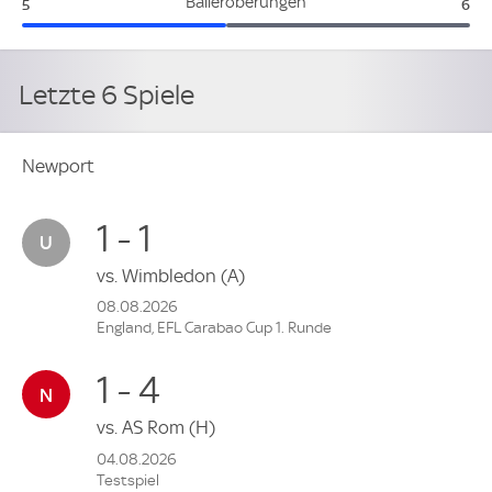
Newport:
Fle
Balleroberungen
5
6
Letzte 6 Spiele
Newport
1 - 1
vs.
Wimbledon
(A)
08.08.2026
England, EFL Carabao Cup 1. Runde
1 - 4
vs.
AS Rom
(H)
04.08.2026
Testspiel