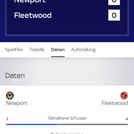
a
u
Fleetwood Town
0
e
r
Spielfilm
Tabelle
Daten
Aufstellung
Daten
Verteidigung
Newport
Fleetwood
Newport:
Fle
Gehaltene Schüsse
3
4