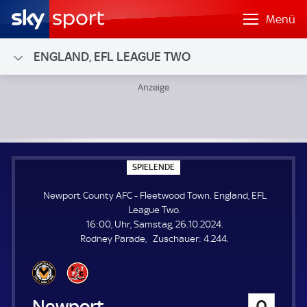
Menü
ENGLAND, EFL LEAGUE TWO
Newport County AFC - Fleetwood Town; England, EFL Leag
S
SPIELENDE
P
I
Newport County AFC - Fleetwood Town. England, EFL
E
L
League Two.
E
16:00, Uhr, Samstag, 26.10.2024.
N
D
Z
Rodney Parade
Zuschauer:
4.244.
E
u
s
c
h
Newport County AFC
0