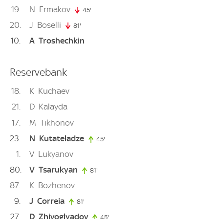
19
N
Ermakov
45'
45. minute
20
J
Boselli
81'
81. minute
10
A
Troshechkin
Reservebank
18
K
Kuchaev
21
D
Kalayda
17
M
Tikhonov
23
N
Kutateladze
45'
45. minute
1
V
Lukyanov
80
V
Tsarukyan
81'
81. minute
87
K
Bozhenov
9
J
Correia
81'
81. minute
27
D
Zhivoglyadov
45'
45. minute