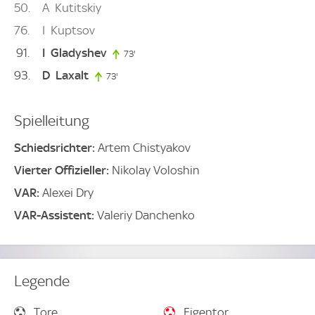
50
A
Kutitskiy
76
I
Kuptsov
91
I
Gladyshev
73'
73. minute
93
D
Laxalt
73'
73. minute
Spielleitung
Schiedsrichter:
Artem Chistyakov
Vierter Offizieller:
Nikolay Voloshin
VAR:
Alexei Dry
VAR-Assistent:
Valeriy Danchenko
Legende
Tore
Eigentor