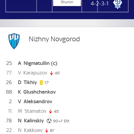
Shunin
Dynamo Moskau
4-2-3-1
Nizhny Novgorod
25
A
Nigmatullin
(c)
77
V
Karapuzov
45'
45. minute
26
D
Tikhiy
17. minute
17'
88
K
Glushchenkov
2
V
Aleksandrov
11
M
Stamatov
45'
45. minute
78
N
Kalinskiy
91. minute
90+1'
EM
22
N
Kakkoev
81'
81. minute