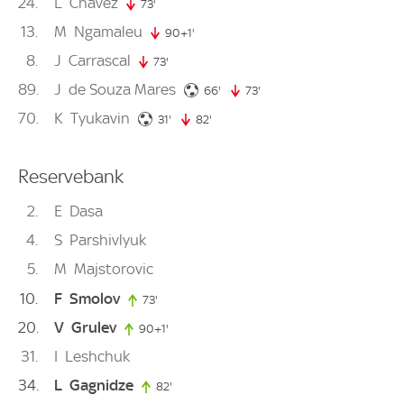
24
L
Chávez
73'
73. minute
13
M
Ngamaleu
90+1'
91. minute
8
J
Carrascal
73'
73. minute
89
J
de Souza Mares
66. minute
66'
73'
73. minute
70
K
Tyukavin
31. minute
31'
82'
82. minute
Reservebank
2
E
Dasa
4
S
Parshivlyuk
5
M
Majstorovic
10
F
Smolov
73'
73. minute
20
V
Grulev
90+1'
91. minute
31
I
Leshchuk
34
L
Gagnidze
82'
82. minute