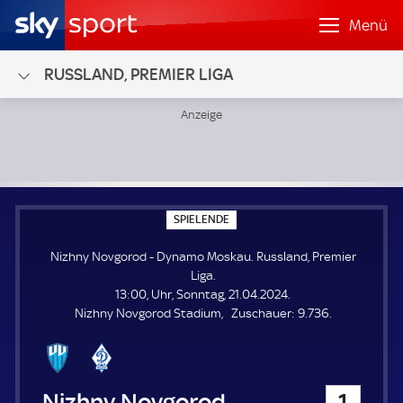
Menü
RUSSLAND, PREMIER LIGA
Nizhny Novgorod - Dynamo Moskau; Russland, Premier Lig
S
SPIELENDE
P
I
Nizhny Novgorod - Dynamo Moskau. Russland, Premier
E
L
Liga.
E
13:00, Uhr, Sonntag, 21.04.2024.
N
D
Z
Nizhny Novgorod Stadium
Zuschauer:
9.736.
E
u
s
c
h
Nizhny Novgorod
1