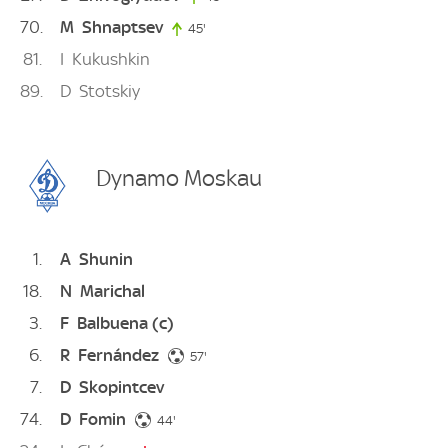
70
M
Shnaptsev
45'
45. minute
81
I
Kukushkin
89
D
Stotskiy
Dynamo Moskau
1
A
Shunin
18
N
Marichal
3
F
Balbuena
(c)
6
R
Fernández
57. minute
57'
7
D
Skopintcev
74
D
Fomin
44. minute
44'