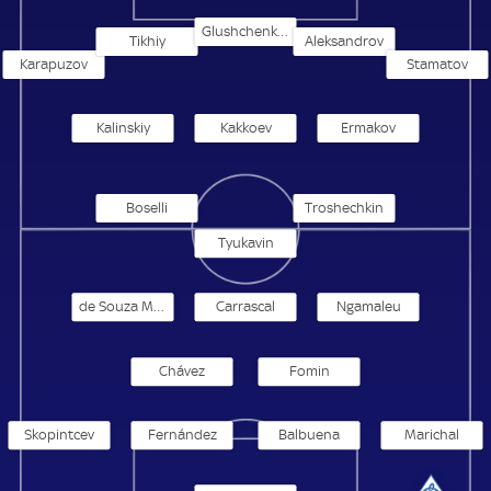
Glushchenkov
Tikhiy
Aleksandrov
Karapuzov
Stamatov
Kalinskiy
Kakkoev
Ermakov
Boselli
Troshechkin
Tyukavin
de Souza Mares
Carrascal
Ngamaleu
Chávez
Fomin
Skopintcev
Fernández
Balbuena
Marichal