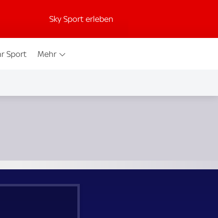
Sky Sport erleben
r Sport
Mehr