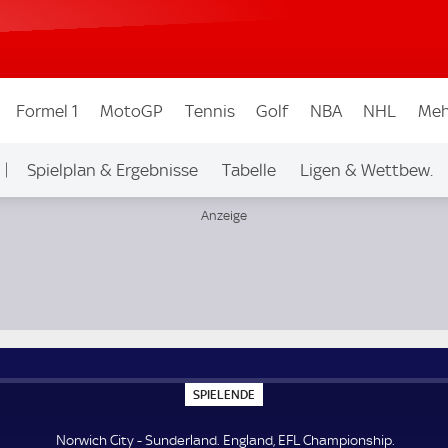
Formel 1
MotoGP
Tennis
Golf
NBA
NHL
Meh
Spielplan & Ergebnisse
Tabelle
Ligen & Wettbew.
S
SPIELENDE
P
I
E
Norwich City - Sunderland. England, EFL Championship.