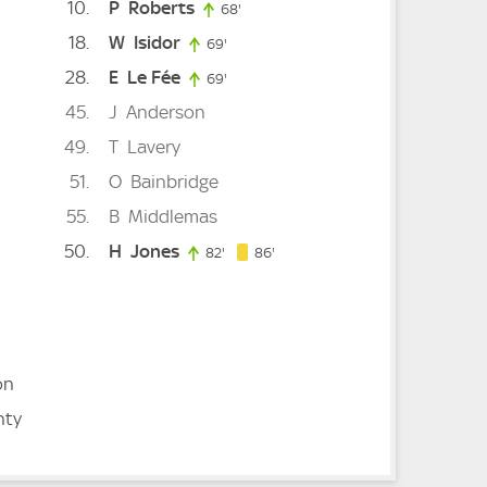
10
P
Roberts
68'
68. minute
18
W
Isidor
minute
69'
69. minute
28
E
Le Fée
5. minute
69'
69. minute
45
J
Anderson
49
T
Lavery
ute
51
O
Bainbridge
55
B
Middlemas
ute
50
H
Jones
86. minute
82'
82. minute
86'
on
hty