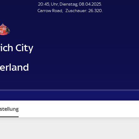
L
20:45, Uhr, Dienstag, 08.04.2025.
E
Z
Carrow Road
Zuschauer:
26.320.
N
D
u
E
s
c
h
a
ich City
u
e
r
erland
stellung