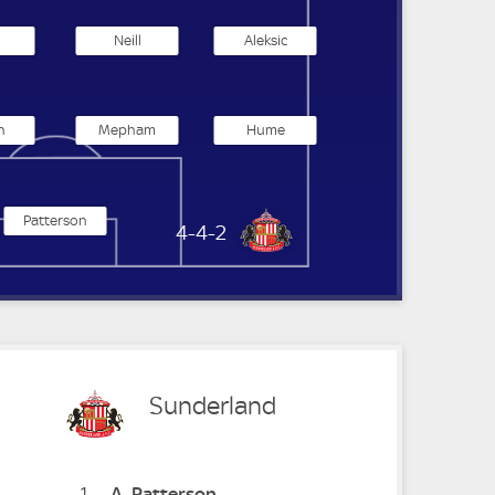
Neill
Aleksic
n
Mepham
Hume
Patterson
Sunderland
4-4-2
Sunderland
1
A
Patterson