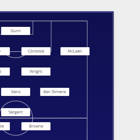
Gunn
y
Córdoba
McLean
z
Wright
Sainz
Ben Slimane
Sargent
da
Browne