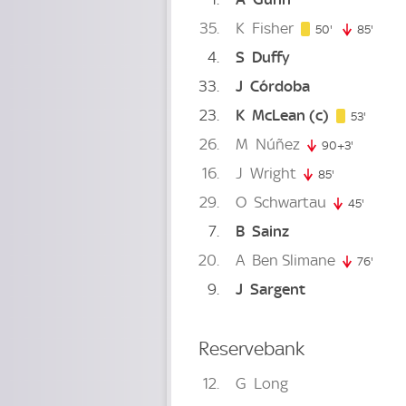
35
K
Fisher
50. minute
50'
85'
85. m
4
S
Duffy
33
J
Córdoba
23
K
McLean
(c)
53. min
53'
26
M
Núñez
90+3'
93. minut
16
J
Wright
85'
85. minute
29
O
Schwartau
45'
45. min
7
B
Sainz
20
A
Ben Slimane
76'
76. m
9
J
Sargent
Reservebank
12
G
Long