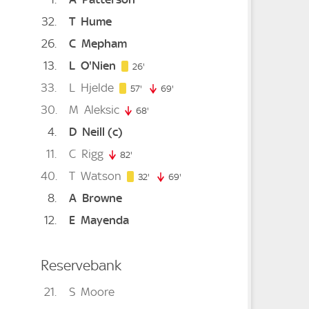
32
T
Hume
inute
26
C
Mepham
13
L
O'Nien
26. minute
26'
33
L
Hjelde
ute
57. minute
57'
69'
69. minute
30
M
Aleksic
e
68'
68. minute
4
D
Neill
(c)
11
C
Rigg
ute
82'
82. minute
40
T
Watson
32. minute
32'
69'
69. minute
8
A
Browne
inute
12
E
Mayenda
Reservebank
21
S
Moore