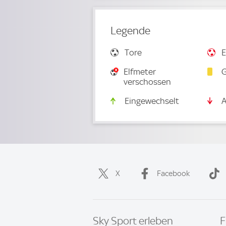
Legende
Tore
E
Elfmeter
G
verschossen
Eingewechselt
A
X
Facebook
Sky Sport erleben
F