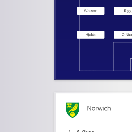
Watson
Rigg
Hjelde
O'Nie
Norwich
1
A
Gunn