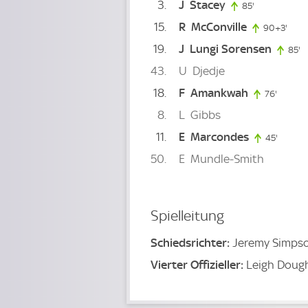
3
J
Stacey
85'
85. minute
15
R
McConville
90+3'
93. 
19
J
Lungi Sorensen
85'
8
43
U
Djedje
18
F
Amankwah
76'
76. min
8
L
Gibbs
11
E
Marcondes
45'
45. min
50
E
Mundle-Smith
Spielleitung
Schiedsrichter:
Jeremy Simps
Vierter Offizieller:
Leigh Doug