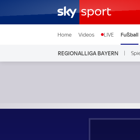
Home
Videos
LIVE
Fußball
REGIONALLIGA BAYERN
Spi
1. FC Nürnberg II - Hankofen-Hailing; Regionalliga Bayern