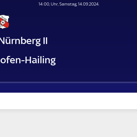
L
14:00, Uhr, Samstag, 14.09.2024.
E
N
D
E
 Nürnberg II
ofen-Hailing