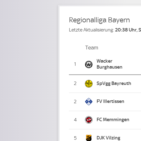
Regionalliga Bayern
Letzte Aktualisierung:
20:38 Uhr, 
Team
Team
Platz
Wacker
1
Burghausen
2
SpVgg Bayreuth
FV Illertissen
2
FC Memmingen
4
DJK Vilzing
5