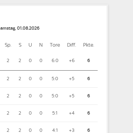
Samstag, 01.08.2026
Sp.
Spiele
S
Siege
U
Unentschieden
N
Niederlagen
Tore
Tore
Diff.
Differenz
Pkte.
Punkte
2
2
0
0
6:0
+6
6
2
2
0
0
5:0
+5
6
2
2
0
0
5:0
+5
6
2
2
0
0
5:1
+4
6
2
2
0
0
4:1
+3
6