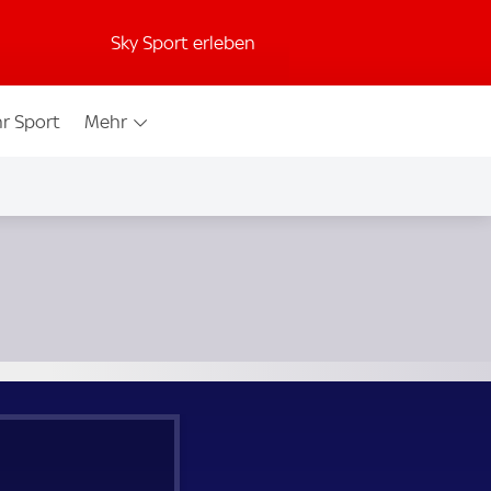
Sky Sport erleben
r Sport
Mehr