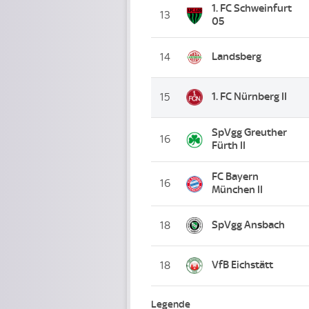
1. FC Schweinfurt
13
05
Landsberg
14
1. FC Nürnberg II
15
SpVgg Greuther
16
Fürth II
FC Bayern
16
München II
SpVgg Ansbach
18
VfB Eichstätt
18
Legende