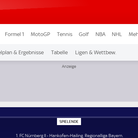
Formel 1
MotoGP
Tennis
Golf
NBA
NHL
Meh
elplan & Ergebnisse
Tabelle
Ligen & Wettbew.
S
SPIELENDE
P
I
E
1. FC Nürnberg II - Hankofen-Hailing. Regionalliga Bayern.