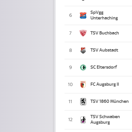
SpVgg
6
Unterhaching
TSV Buchbach
7
TSV Aubstadt
8
SC Eltersdorf
9
FC Augsburg II
10
TSV 1860 München
11
TSV Schwaben
12
Augsburg