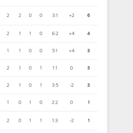
2
2
0
0
3:1
+2
6
2
1
1
0
6:2
+4
4
1
1
0
0
5:1
+4
3
2
1
0
1
1:1
0
3
2
1
0
1
3:5
-2
3
1
0
1
0
2:2
0
1
2
0
1
1
1:3
-2
1