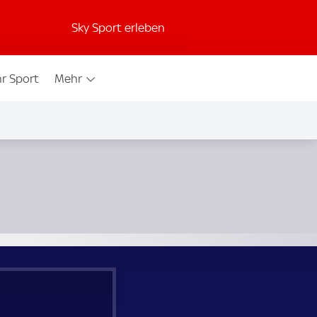
Sky Sport erleben
r Sport
Mehr