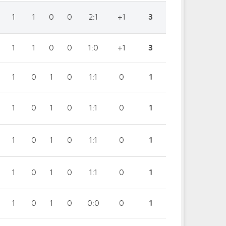
1
1
0
0
2:1
+1
3
1
1
0
0
1:0
+1
3
1
0
1
0
1:1
0
1
1
0
1
0
1:1
0
1
1
0
1
0
1:1
0
1
1
0
1
0
1:1
0
1
1
0
1
0
0:0
0
1