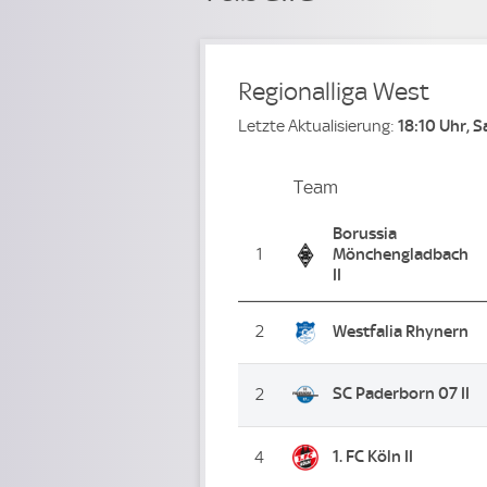
Regionalliga West
Letzte Aktualisierung:
18:10 Uhr, 
Team
Team
Platz
Borussia
1
Mönchengladbach
II
2
Westfalia Rhynern
SC Paderborn 07 II
2
1. FC Köln II
4