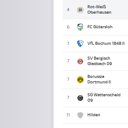
Rot-Weiß
4
Oberhausen
FC Gütersloh
6
VfL Bochum 1848 II
7
SV Bergisch
7
Gladbach 09
Borussia
7
Dortmund II
SG Wattenscheid
7
09
Hilden
11