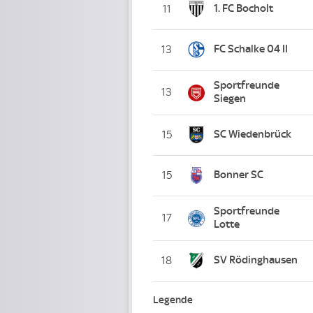
1. FC Bocholt
11
FC Schalke 04 II
13
Sportfreunde
13
Siegen
SC Wiedenbrück
15
Bonner SC
15
Sportfreunde
17
Lotte
SV Rödinghausen
18
Legende