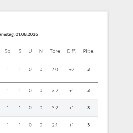
Samstag, 01.08.2026
Sp.
Spiele
S
Siege
U
Unentschieden
N
Niederlagen
Tore
Tore
Diff.
Differenz
Pkte.
Punkte
1
1
0
0
2:0
+2
3
1
1
0
0
3:2
+1
3
1
1
0
0
3:2
+1
3
1
1
0
0
2:1
+1
3