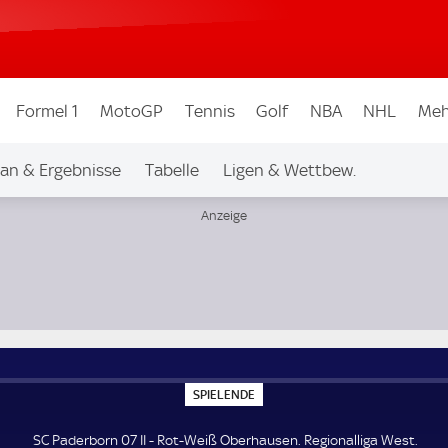
Formel 1
MotoGP
Tennis
Golf
NBA
NHL
Meh
lan & Ergebnisse
Tabelle
Ligen & Wettbew.
est
S
SPIELENDE
P
I
E
SC Paderborn 07 II - Rot-Weiß Oberhausen. Regionalliga West.