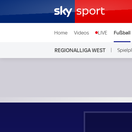
Home
Videos
LIVE
Fußball
REGIONALLIGA WEST
Spielp
SC Paderborn 07 II - Rot-Weiß Oberhausen; Regionalliga W