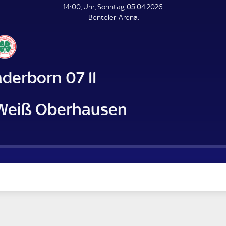
L
14:00, Uhr, Sonntag, 05.04.2026.
E
Benteler-Arena.
N
D
E
derborn 07 II
Weiß Oberhausen