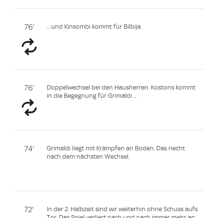
76'
... und Kinsombi kommt für Bilbija.
76'
Doppelwechsel bei den Hausherren. Kostons kommt
in die Begegnung für Grimaldi ...
74'
Grimaldi liegt mit Krämpfen an Boden. Das riecht
nach dem nächsten Wechsel.
72'
In der 2. Halbzeit sind wir weiterhin ohne Schuss aufs
Tor. Das Spiel verliert nach und nach immer mehr an