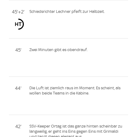
45'+2'
Schiedsrichter Lechner pfeift zur Halbzeit.
45'
Zwei Minuten gibt es obendrauf.
44'
Die Luft ist ziemlich raus im Moment. Es scheint, als
wollen beide Teams in die Kabine.
42'
SSV-Keeper Ortag ist das ganze hinten scheinbar zu
langweilig, er geht ins Eins gegen Eins mit Grimaldi
und tanzt diesen elegant aus.