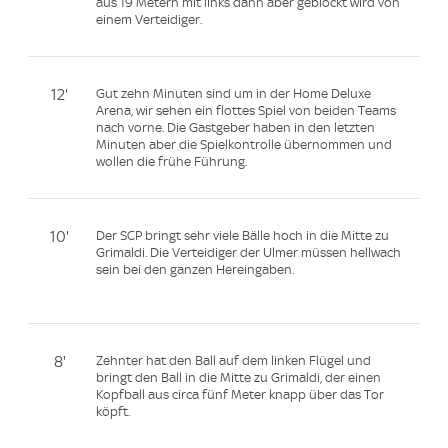
aus 19 Metern mit links dann aber geblockt wird von
einem Verteidiger.
12'
Gut zehn Minuten sind um in der Home Deluxe
Arena, wir sehen ein flottes Spiel von beiden Teams
nach vorne. Die Gastgeber haben in den letzten
Minuten aber die Spielkontrolle übernommen und
wollen die frühe Führung.
10'
Der SCP bringt sehr viele Bälle hoch in die Mitte zu
Grimaldi. Die Verteidiger der Ulmer müssen hellwach
sein bei den ganzen Hereingaben.
8'
Zehnter hat den Ball auf dem linken Flügel und
bringt den Ball in die Mitte zu Grimaldi, der einen
Kopfball aus circa fünf Meter knapp über das Tor
köpft.