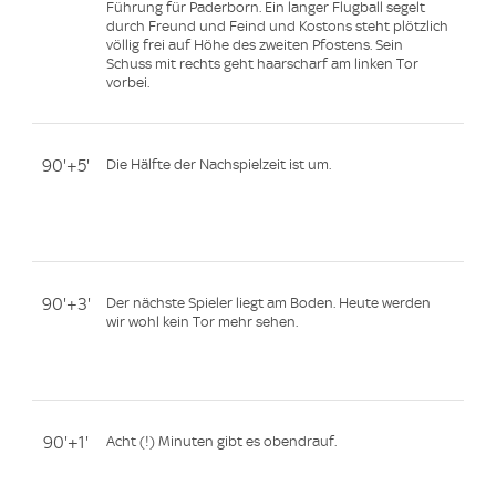
Führung für Paderborn. Ein langer Flugball segelt
durch Freund und Feind und Kostons steht plötzlich
völlig frei auf Höhe des zweiten Pfostens. Sein
Schuss mit rechts geht haarscharf am linken Tor
vorbei.
90'+5'
Die Hälfte der Nachspielzeit ist um.
90'+3'
Der nächste Spieler liegt am Boden. Heute werden
wir wohl kein Tor mehr sehen.
90'+1'
Acht (!) Minuten gibt es obendrauf.