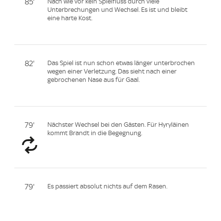
85'
Nach wie vor kein Spielfluss durch viele
Unterbrechungen und Wechsel. Es ist und bleibt
eine harte Kost.
82'
Das Spiel ist nun schon etwas länger unterbrochen
wegen einer Verletzung. Das sieht nach einer
gebrochenen Nase aus für Gaal.
79'
Nächster Wechsel bei den Gästen. Für Hyryläinen
kommt Brandt in die Begegnung.
79'
Es passiert absolut nichts auf dem Rasen.