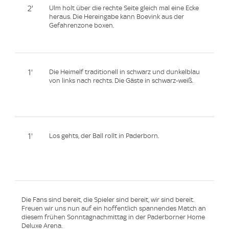
2'
Ulm holt über die rechte Seite gleich mal eine Ecke
heraus. Die Hereingabe kann Boevink aus der
Gefahrenzone boxen.
1'
Die Heimelf traditionell in schwarz und dunkelblau
von links nach rechts. Die Gäste in schwarz-weiß.
1'
Los gehts, der Ball rollt in Paderborn.
Die Fans sind bereit, die Spieler sind bereit, wir sind bereit.
Freuen wir uns nun auf ein hoffentlich spannendes Match an
diesem frühen Sonntagnachmittag in der Paderborner Home
Deluxe Arena.