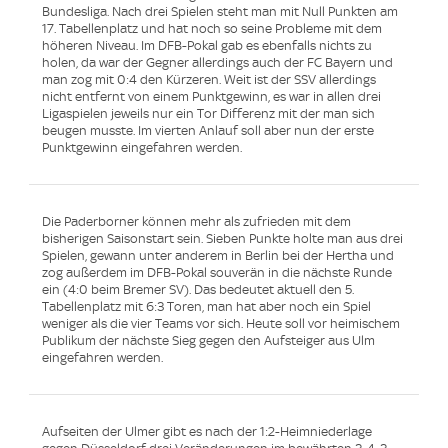
Bundesliga. Nach drei Spielen steht man mit Null Punkten am
17. Tabellenplatz und hat noch so seine Probleme mit dem
höheren Niveau. Im DFB-Pokal gab es ebenfalls nichts zu
holen, da war der Gegner allerdings auch der FC Bayern und
man zog mit 0:4 den Kürzeren. Weit ist der SSV allerdings
nicht entfernt von einem Punktgewinn, es war in allen drei
Ligaspielen jeweils nur ein Tor Differenz mit der man sich
beugen musste. Im vierten Anlauf soll aber nun der erste
Punktgewinn eingefahren werden.
Die Paderborner können mehr als zufrieden mit dem
bisherigen Saisonstart sein. Sieben Punkte holte man aus drei
Spielen, gewann unter anderem in Berlin bei der Hertha und
zog außerdem im DFB-Pokal souverän in die nächste Runde
ein (4:0 beim Bremer SV). Das bedeutet aktuell den 5.
Tabellenplatz mit 6:3 Toren, man hat aber noch ein Spiel
weniger als die vier Teams vor sich. Heute soll vor heimischem
Publikum der nächste Sieg gegen den Aufsteiger aus Ulm
eingefahren werden.
Aufseiten der Ulmer gibt es nach der 1:2-Heimniederlage