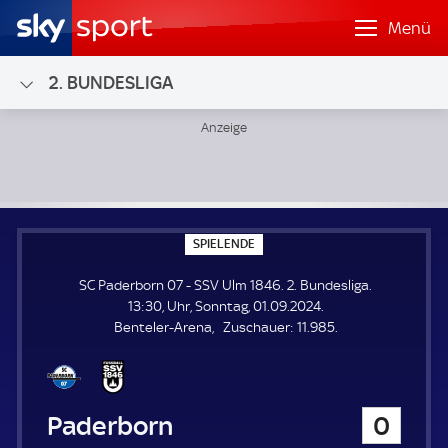
Menü
2. BUNDESLIGA
SC Paderborn 07 - SSV Ulm 1846; 2. Bundesliga
S
SPIELENDE
P
I
SC Paderborn 07 - SSV Ulm 1846. 2. Bundesliga.
E
L
13:30, Uhr, Sonntag, 01.09.2024.
E
Z
Benteler-Arena
Zuschauer:
11.985.
N
D
u
E
s
c
h
SC Paderborn 07
0
a