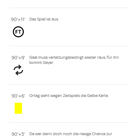
90'+11'
Das Spiel ist aus.
90'+9'
Gaal muss verletzungsbedingt wieder raus, für ihn
kommt Geyer.
90'+6'
Ortag sieht wegen Zeitspiels die Gelbe Karte.
90'+5'
Da war dann doch noch die riesige Chance zur