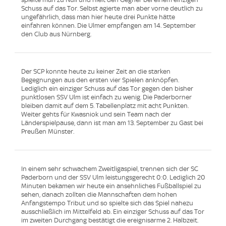
Schuss auf das Tor. Selbst agierte man aber vorne deutlich zu
ungefährlich, dass man hier heute drei Punkte hätte
einfahren können. Die Ulmer empfangen am 14. September
den Club aus Nürnberg.
Der SCP konnte heute zu keiner Zeit an die starken
Begegnungen aus den ersten vier Spielen anknöpfen.
Lediglich ein einziger Schuss auf das Tor gegen den bisher
punktlosen SSV Ulm ist einfach zu wenig. Die Paderborner
bleiben damit auf dem 5. Tabellenplatz mit acht Punkten.
Weiter gehts für Kwasniok und sein Team nach der
Länderspielpause, dann ist man am 13. September zu Gast bei
Preußen Münster.
In einem sehr schwachem Zweitligaspiel, trennen sich der SC
Paderborn und der SSV Ulm leistungsgerecht 0:0. Lediglich 20
Minuten bekamen wir heute ein ansehnliches Fußballspiel zu
sehen, danach zollten die Mannschaften dem hohen
Anfangstempo Tribut und so spielte sich das Spiel nahezu
ausschließlich im Mittelfeld ab. Ein einziger Schuss auf das Tor
im zweiten Durchgang bestätigt die ereignisarme 2. Halbzeit.