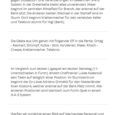
gegen Düsseldorf drei Veränderungen im bewährten 3-4-3
System. In der Dreierkette bleibt alles unverändert. Maier
beginnt im zentralen Mittelfeld für Brandt, der erstmal auf der
Bank sitzt. Die anderen beiden Wechsel in der Startelf sind im
Sturm. Dort beginnt Krattenmacher für den verletzten Keller
und Telalovic stürmt für Higl (Bank).
Die Gäste aus Ulm gehen mit folgender Elf in die Partie: Ortag
- Reichert, Strompf, Kolbe - Stoll, Hyryläinen, Maier, Rösch -
Chessa, Krattenmacher, Telalovic.
Im Vergleich zum letzten Ligaspiel am letzten Samstag (1:1-
Unentschieden in Fürth), ändert Cheftrainer Lukas Kwasniok
sein Team auf lediglich einer Position. Im Sturmzentrum
beginnt der Ex-Löwe Adriano Grimaldi für den Niederländer
Koen Kostons, welcher erstmal auf der Bank Platz nimmt. Alle
anderen Positionen sind identisch zum Fürth-Spiel in einem
3-4-3 System.
Werfen wir zunächst einen Blick auf das heutige Personal und