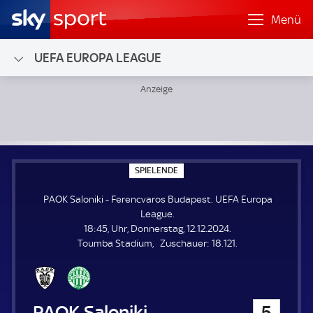
Menü
UEFA EUROPA LEAGUE
PAOK Saloniki - Ferencvaros Budapest; UEFA Europa Leag
S
SPIELENDE
P
I
PAOK Saloniki - Ferencvaros Budapest. UEFA Europa
E
L
League.
E
18:45, Uhr, Donnerstag, 12.12.2024.
N
D
Z
Toumba Stadium
Zuschauer:
18.121.
E
u
s
c
h
PAOK Saloniki
5