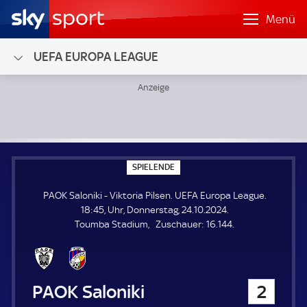
Menü
UEFA EUROPA LEAGUE
PAOK Saloniki - Viktoria Pilsen; UEFA Europa League
S
SPIELENDE
P
I
PAOK Saloniki - Viktoria Pilsen. UEFA Europa League.
E
L
18:45, Uhr, Donnerstag, 24.10.2024.
E
Z
Toumba Stadium
Zuschauer:
16.144.
N
D
u
E
s
c
h
PAOK Saloniki
2
a