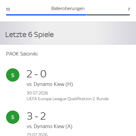
PAOK Saloniki:
Pil
Balleroberungen
13
7
Letzte 6 Spiele
PAOK Saloniki
2 - 0
vs.
Dynamo Kiew
(H)
30.07.2026
UEFA Europa League Qualifikation 2. Runde
3 - 2
vs.
Dynamo Kiew
(A)
23.07.2026