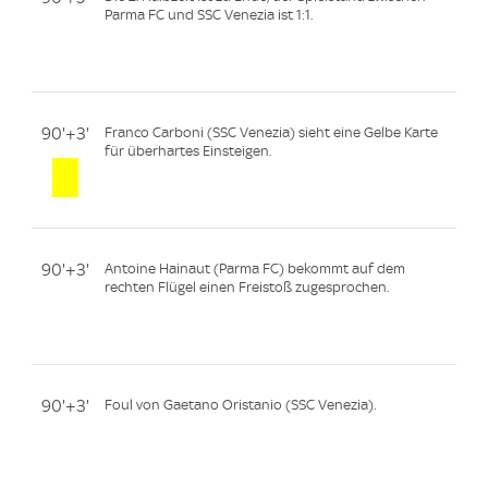
Parma FC und SSC Venezia ist 1:1.
90'+3'
Franco Carboni (SSC Venezia) sieht eine Gelbe Karte
für überhartes Einsteigen.
90'+3'
Antoine Hainaut (Parma FC) bekommt auf dem
rechten Flügel einen Freistoß zugesprochen.
90'+3'
Foul von Gaetano Oristanio (SSC Venezia).