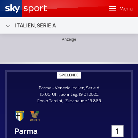
Menü
ITALIEN, SERIE A
Parma - Venezia; Italien, Serie A
S
SPIELENDE
P
I
Parma - Venezia. Italien, Serie A.
E
L
15:00, Uhr, Sonntag, 19.01.2025.
E
Z
Ennio Tardini
Zuschauer:
15.865.
N
D
u
E
s
c
h
Parma
1
a