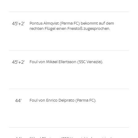
45'+2'
Pontus Almqvist (Parma FC) bekommt auf dem
rechten Flügel einen Freistoß zugesprochen.
45'+2'
Foul von Mikael Ellertsson (SSC Venezia).
44'
Foul von Enrico Delprato (Parma FC).