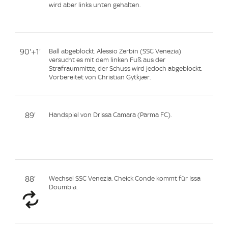
wird aber links unten gehalten.
90'+1'
Ball abgeblockt. Alessio Zerbin (SSC Venezia)
versucht es mit dem linken Fuß aus der
Strafraummitte, der Schuss wird jedoch abgeblockt.
Vorbereitet von Christian Gytkjær.
89'
Handspiel von Drissa Camara (Parma FC).
88'
Wechsel SSC Venezia. Cheick Conde kommt für Issa
Doumbia.