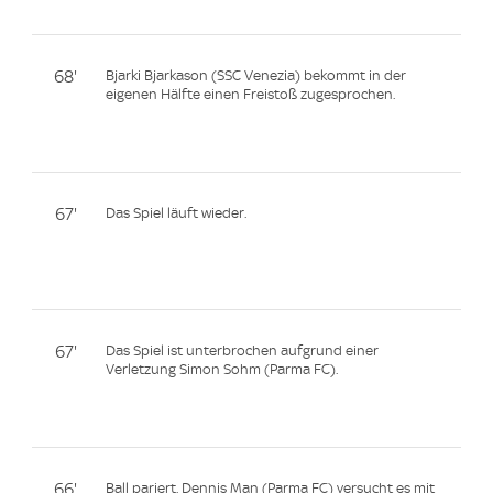
68'
Bjarki Bjarkason (SSC Venezia) bekommt in der
eigenen Hälfte einen Freistoß zugesprochen.
67'
Das Spiel läuft wieder.
67'
Das Spiel ist unterbrochen aufgrund einer
Verletzung Simon Sohm (Parma FC).
66'
Ball pariert. Dennis Man (Parma FC) versucht es mit