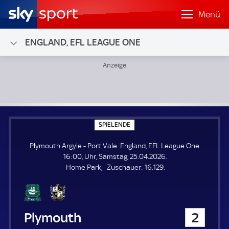
Menü
ENGLAND, EFL LEAGUE ONE
Plymouth Argyle - Port Vale; England, EFL League One
S
SPIELENDE
P
I
Plymouth Argyle - Port Vale. England, EFL League One.
E
L
16:00, Uhr, Samstag, 25.04.2026.
E
Z
Home Park
Zuschauer:
16.129.
N
D
u
E
s
c
h
Plymouth Argyle
2
a