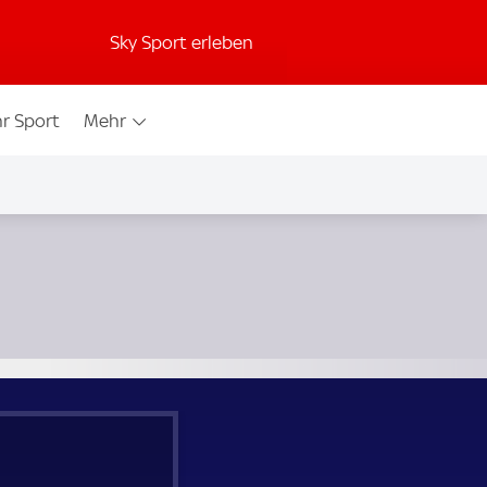
Sky Sport erleben
r Sport
Mehr