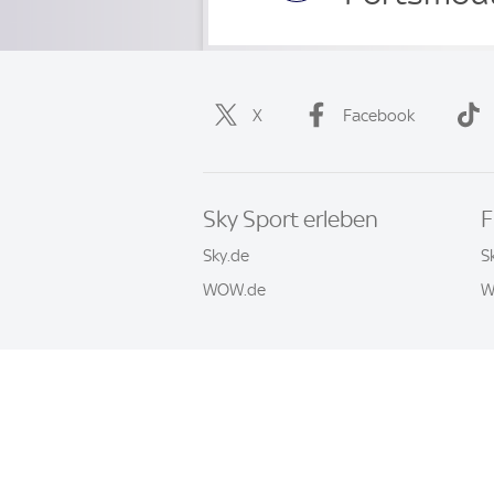
X
Facebook
Sky Sport erleben
F
Sky.de
S
WOW.de
W
Häufige Fragen
Impressum
AGB
© 2026 Sky Sport