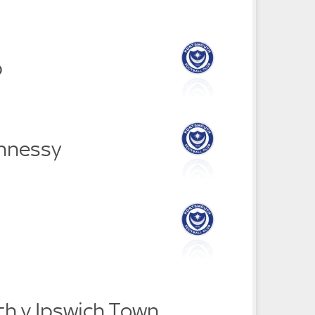
p
hnessy
h v Ipswich Town