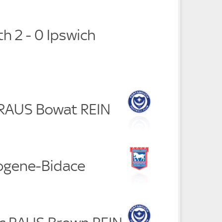
h 2 - 0 Ipswich
i RAUS Bowat REIN
logene-Bidace