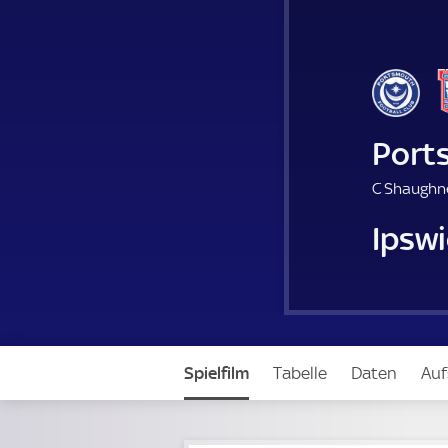
Port
C Shaughn
Ipsw
Spielfilm
Tabelle
Daten
Auf