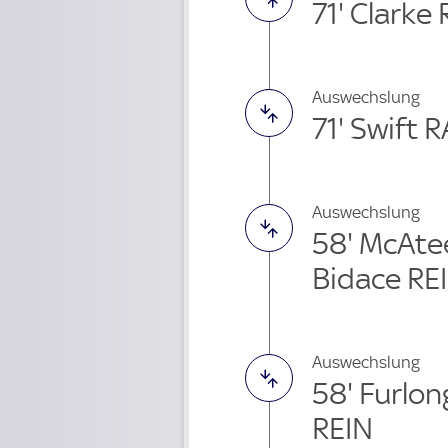
71' Clarke
Auswechslung
71' Swift
Auswechslung
58' McAte
Bidace RE
Auswechslung
58' Furlo
REIN