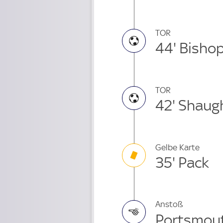
TOR
44' Bisho
TOR
42' Shaug
Gelbe Karte
35' Pack
Anstoß
Portsmout