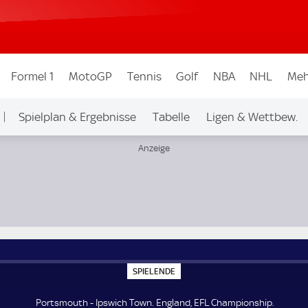
Formel 1
MotoGP
Tennis
Golf
NBA
NHL
Meh
Spielplan & Ergebnisse
Tabelle
Ligen & Wettbew.
S
SPIELENDE
P
I
E
Portsmouth - Ipswich Town. England, EFL Championship.