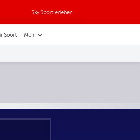
Sky Sport erleben
r Sport
Mehr