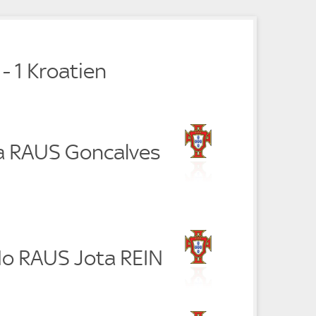
e
 - 1 Kroatien
ha RAUS Goncalves
do RAUS Jota REIN