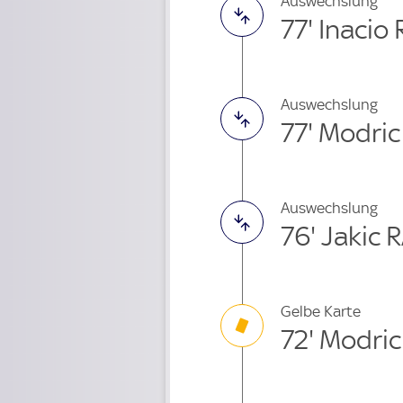
Auswechslung
77' Inacio
Auswechslung
77' Modri
Auswechslung
76' Jakic 
Gelbe Karte
72' Modric