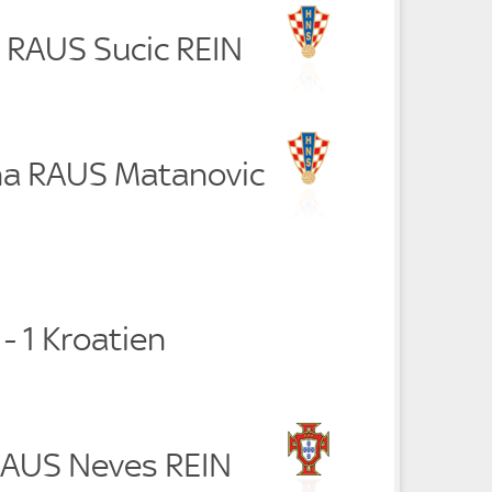
c RAUS Sucic REIN
ina RAUS Matanovic
 - 1 Kroatien
RAUS Neves REIN