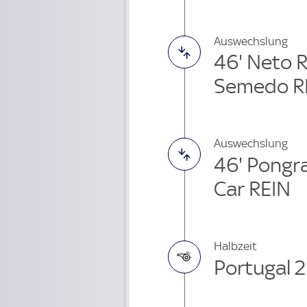
Auswechslung
46' Neto 
Semedo R
Auswechslung
46' Pongr
Car REIN
Halbzeit
Portugal 2