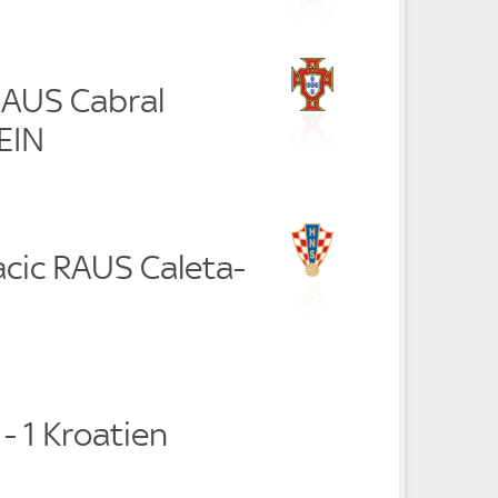
RAUS Cabral
EIN
acic RAUS Caleta-
 - 1 Kroatien