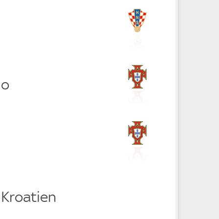
do
 Kroatien