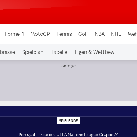
Formel 1
MotoGP
Tennis
Golf
NBA
NHL
Meh
bnisse
Spielplan
Tabelle
Ligen & Wettbew.
S
SPIELENDE
P
I
E
Portugal - Kroatien. UEFA Nations League Gruppe A1.