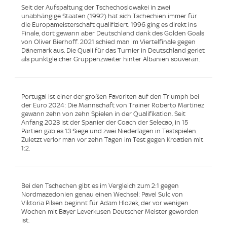
Seit der Aufspaltung der Tschechoslowakei in zwei
unabhängige Staaten (1992) hat sich Tschechien immer für
die Europameisterschaft qualifiziert. 1996 ging es direkt ins
Finale, dort gewann aber Deutschland dank des Golden Goals
von Oliver Bierhoff. 2021 schied man im Viertelfinale gegen
Dänemark aus. Die Quali für das Turnier in Deutschland geriet
als punktgleicher Gruppenzweiter hinter Albanien souverän.
Portugal ist einer der großen Favoriten auf den Triumph bei
der Euro 2024: Die Mannschaft von Trainer Roberto Martinez
gewann zehn von zehn Spielen in der Qualifikation. Seit
Anfang 2023 ist der Spanier der Coach der Selecao, in 15
Partien gab es 13 Siege und zwei Niederlagen in Testspielen.
Zuletzt verlor man vor zehn Tagen im Test gegen Kroatien mit
1:2.
Bei den Tschechen gibt es im Vergleich zum 2:1 gegen
Nordmazedonien genau einen Wechsel: Pavel Sulc von
Viktoria Pilsen beginnt für Adam Hlozek, der vor wenigen
Wochen mit Bayer Leverkusen Deutscher Meister geworden
ist.