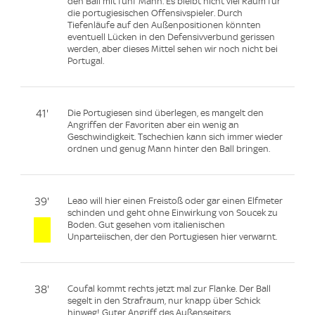
den Ball mit fünf Mann. Es bleibt nicht viel Raum für
die portugiesischen Offensivspieler. Durch
Tiefenläufe auf den Außenpositionen könnten
eventuell Lücken in den Defensivverbund gerissen
werden, aber dieses Mittel sehen wir noch nicht bei
Portugal.
41'
Die Portugiesen sind überlegen, es mangelt den
Angriffen der Favoriten aber ein wenig an
Geschwindigkeit. Tschechien kann sich immer wieder
ordnen und genug Mann hinter den Ball bringen.
39'
Leao will hier einen Freistoß oder gar einen Elfmeter
schinden und geht ohne Einwirkung von Soucek zu
Boden. Gut gesehen vom italienischen
Unparteiischen, der den Portugiesen hier verwarnt.
38'
Coufal kommt rechts jetzt mal zur Flanke. Der Ball
segelt in den Strafraum, nur knapp über Schick
hinweg! Guter Angriff des Außenseiters.