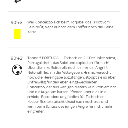
90'+3'
Weil Conceicao sich beim Torjubel das Trikot vom
Leib reißt, sieht er nach dem Treffer noch die Gelbe
Karte.
90'+2'
Toooor! PORTUGAL - Tschechien 2:1. Der Joker sticht,
Portugal dreht das Spiel und explodiert förmlich!
Über die linke Seite rollt noch einmal ein Angriff,
Neto will flach in die Mitte geben. Hranac versucht
noch, die Hereingabe abzufangen, stoppt sie so aber
unfreiwillig für den eben eingewechselten
Conceicao, der aus wenigen Metern kein Problem hat
und die Kugel am kurzen Pfosten über die Linie
schiebt. Besonders unglücklich für Tschechien:
Keeper Stanek rutscht dabei auch noch aus und
kann beim Schuss des jungen Angreifer nicht mehr
eingreifen.