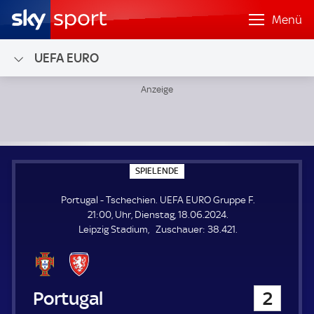
Menü
UEFA EURO
Portugal - Tschechien; UEFA EURO Gruppe F
S
SPIELENDE
P
I
Portugal - Tschechien. UEFA EURO Gruppe F.
E
L
21:00, Uhr, Dienstag, 18.06.2024.
E
Z
Leipzig Stadium
Zuschauer:
38.421.
N
D
u
E
s
c
h
Portugal
2
a