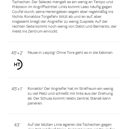
Tschechen. Der Selecao mangelt es ein wenig an Tempo und
Präzision im Angriffsdrittel. Links kommt Leao häufig gegen
Coufal durch, seine Hereingaben segeln aber regelmäßig ins
Nichts. Ronaldos Torgefahr blitzt ab und an auf, aber
insgesamt kriegt der Angreifer zu wenig Zuspiele. Auf der
rechten Seite kommt noch wenig von Dalot und Bernardo, der
meist ins Zentrum einrückt.
45'+2'
Pause in Leipzig! Ohne Tore geht es in die Kabinen.
45'+1'
Ronaldo! Der Angreifer hat im Strafraum ein wenig
zu viel Platz und schließt mit links aus der Drehung
ab. Der Schuss kommt relativ zentral, Stanek kann
parieren.
43'
Auf der letzten Linie agieren die Tschechen gegen