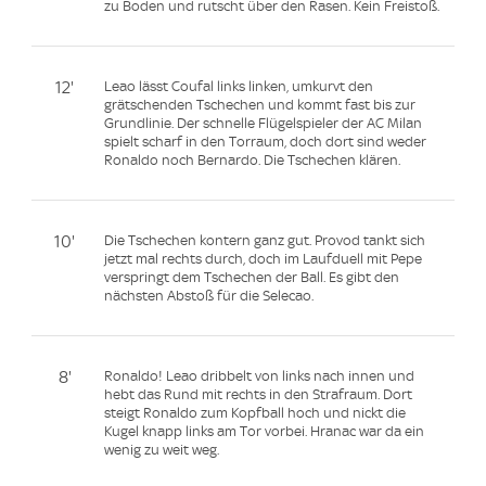
zu Boden und rutscht über den Rasen. Kein Freistoß.
12'
Leao lässt Coufal links linken, umkurvt den
grätschenden Tschechen und kommt fast bis zur
Grundlinie. Der schnelle Flügelspieler der AC Milan
spielt scharf in den Torraum, doch dort sind weder
Ronaldo noch Bernardo. Die Tschechen klären.
10'
Die Tschechen kontern ganz gut. Provod tankt sich
jetzt mal rechts durch, doch im Laufduell mit Pepe
verspringt dem Tschechen der Ball. Es gibt den
nächsten Abstoß für die Selecao.
8'
Ronaldo! Leao dribbelt von links nach innen und
hebt das Rund mit rechts in den Strafraum. Dort
steigt Ronaldo zum Kopfball hoch und nickt die
Kugel knapp links am Tor vorbei. Hranac war da ein
wenig zu weit weg.