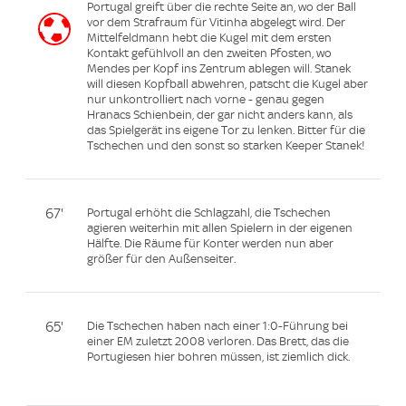
Portugal greift über die rechte Seite an, wo der Ball
vor dem Strafraum für Vitinha abgelegt wird. Der
Mittelfeldmann hebt die Kugel mit dem ersten
Kontakt gefühlvoll an den zweiten Pfosten, wo
Mendes per Kopf ins Zentrum ablegen will. Stanek
will diesen Kopfball abwehren, patscht die Kugel aber
nur unkontrolliert nach vorne - genau gegen
Hranacs Schienbein, der gar nicht anders kann, als
das Spielgerät ins eigene Tor zu lenken. Bitter für die
Tschechen und den sonst so starken Keeper Stanek!
67'
Portugal erhöht die Schlagzahl, die Tschechen
agieren weiterhin mit allen Spielern in der eigenen
Hälfte. Die Räume für Konter werden nun aber
größer für den Außenseiter.
65'
Die Tschechen haben nach einer 1:0-Führung bei
einer EM zuletzt 2008 verloren. Das Brett, das die
Portugiesen hier bohren müssen, ist ziemlich dick.