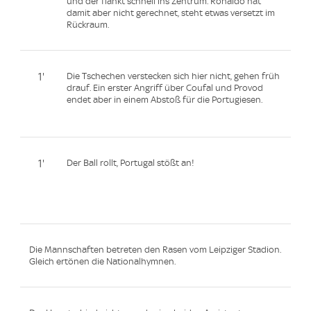
und der flankt schnell ins Zentrum. Ronaldo hat
damit aber nicht gerechnet, steht etwas versetzt im
Rückraum.
1'
Die Tschechen verstecken sich hier nicht, gehen früh
drauf. Ein erster Angriff über Coufal und Provod
endet aber in einem Abstoß für die Portugiesen.
1'
Der Ball rollt, Portugal stößt an!
Die Mannschaften betreten den Rasen vom Leipziger Stadion.
Gleich ertönen die Nationalhymnen.