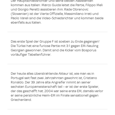
Der Hauptschiedsrichter und seine beiden Assistenten
kommen aus Italien: Marco Guida leitet die Partie, Filippo Meli
und Giorgio Peretti assistieren ihm. Rade Obrenovic
(Slowenien) ist der Vierte Offizielle, Massimiliano Irrati und
Paolo Vareli sind die Video-Schiedsrichter und kommen beide
ebenfalls aus Italien.
Das erste Spiel der Gruppe F ist soeben zu Ende gegangen!
Die Türkei hat eine furiose Partie mit 3:1 gegen EM-Neuling
Georgien gewonnen. Damit sind die Kicker vom Bosporus
vorläufiger Tabellenführer.
Der heute alles überstrahlende Akteur ist, wie man es in
Portugal seit fast zwei Jahrzehnten gewohnt ist, Cristiano
Ronaldo. Der 39 Jahre alte Angreifer nimmt an seiner
sechsten Europameisterschaft teil – er ist der erste Spieler,
der das geschafft hat. 2004 war seine erste EM, damals verlor
er seine persönliche Heim-EM im Finale sensationell gegen
Griechenland.