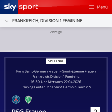
Menü
FRANKREICH, DIVISION 1 FEMININE
Paris Saint-Germain Frauen - Saint-Etienne Frauen; Frankre
S
SPIELENDE
P
I
Paris Saint-Germain Frauen - Saint-Etienne Frauen.
E
L
Frankreich, Division 1 Feminine.
E
16:30, Uhr, Mittwoch, 22.04.2026.
N
D
Training Center Paris Saint Germain Terrain 5.
E
Paris Saint-Germain Frauen
2