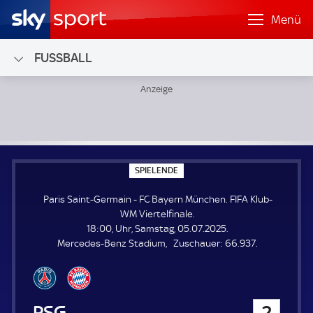
Menü
FUSSBALL
Paris Saint-Germain - FC Bayern München; FIFA Klub-WM Vi
S
SPIELENDE
P
I
Paris Saint-Germain - FC Bayern München. FIFA Klub-
E
L
WM Viertelfinale.
E
18:00, Uhr, Samstag, 05.07.2025.
N
D
Z
Mercedes-Benz Stadium
Zuschauer:
66.937.
E
u
s
c
h
Paris Saint-Germain
2