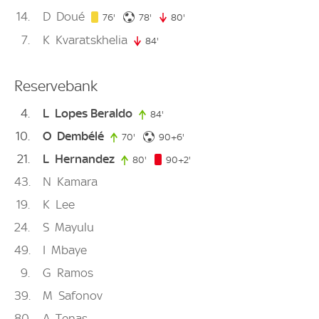
14
D
Doué
76. minute
78. minute
76'
78'
80'
80. minute
7
K
Kvaratskhelia
84'
84. minute
Reservebank
4
L
Lopes Beraldo
84'
84. minute
10
O
Dembélé
96. minute
70'
70. minute
90+6'
21
L
Hernandez
92. minute
80'
80. minute
90+2'
43
N
Kamara
19
K
Lee
24
S
Mayulu
49
I
Mbaye
9
G
Ramos
39
M
Safonov
80
A
Tenas