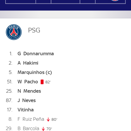
PSG
1
G
Donnarumma
2
A
Hakimi
5
Marquinhos
(c)
51
W
Pacho
82. minute
82'
25
N
Mendes
87
J
Neves
17
Vitinha
8
F
Ruiz Peña
80'
80. minute
29
B
Barcola
70'
70. minute