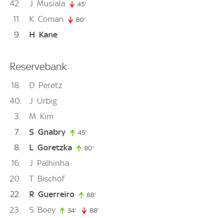
42
J
Musiala
45'
45. minute
11
K
Coman
80'
80. minute
9
H
Kane
Reservebank
18
D
Peretz
40
J
Urbig
3
M
Kim
7
S
Gnabry
45'
45. minute
8
L
Goretzka
80'
80. minute
16
J
Palhinha
20
T
Bischof
22
R
Guerreiro
88'
88. minute
23
S
Boey
34'
34. minute
88'
88. minute