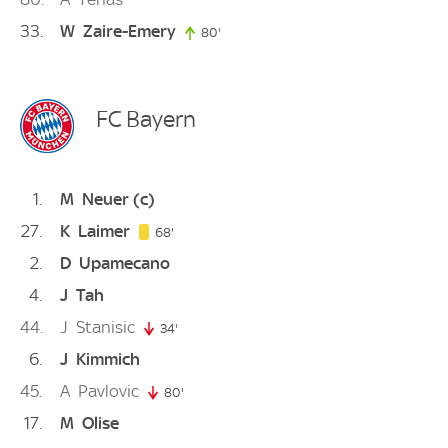
33
W
Zaire-Emery
80'
80. minute
FC Bayern
1
M
Neuer
(c)
27
K
Laimer
68. minute
68'
2
D
Upamecano
4
J
Tah
44
J
Stanisic
34'
34. minute
6
J
Kimmich
45
A
Pavlovic
80'
80. minute
17
M
Olise