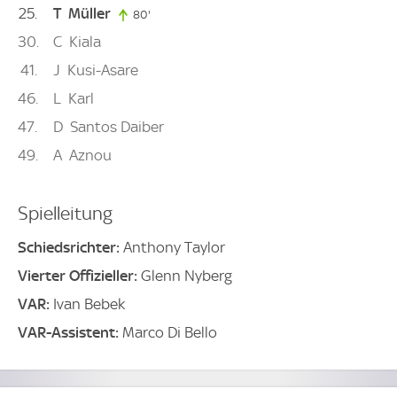
25
T
Müller
80'
80. minute
30
C
Kiala
41
J
Kusi-Asare
46
L
Karl
47
D
Santos Daiber
49
A
Aznou
Spielleitung
Schiedsrichter:
Anthony Taylor
Vierter Offizieller:
Glenn Nyberg
VAR:
Ivan Bebek
VAR-Assistent:
Marco Di Bello