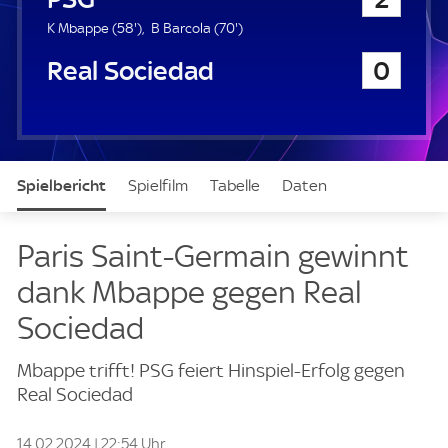
a
u
5
7
K Mbappe (
58'
)
B Barcola (
70'
)
e
8
0
Real Sociedad
0
r
.
.
m
m
i
i
n
n
u
u
t
t
Spielbericht
Spielfilm
Tabelle
Daten
e
e
Aufstellung
Live
Paris Saint-Germain gewinnt
dank Mbappe gegen Real
Sociedad
Mbappe trifft! PSG feiert Hinspiel-Erfolg gegen
Real Sociedad
14.02.2024 | 22:54 Uhr