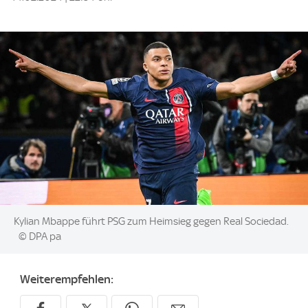
Image:
Kylian Mbappe führt PSG zum Heimsieg gegen Real Sociedad.
© DPA pa
Weiterempfehlen: