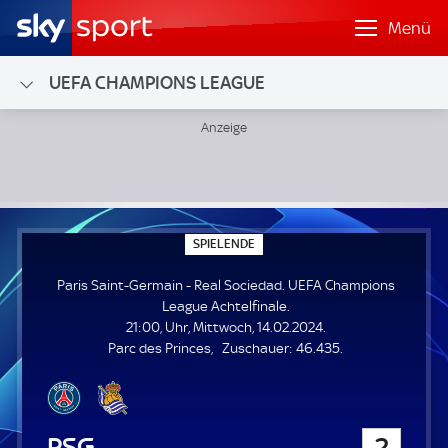
Menü
UEFA CHAMPIONS LEAGUE
Paris Saint-Germain - Real Sociedad; UEFA Champions Leag
S
SPIELENDE
P
I
Paris Saint-Germain - Real Sociedad. UEFA Champions
E
L
League Achtelfinale.
E
21:00, Uhr, Mittwoch, 14.02.2024.
N
D
Z
Parc des Princes
Zuschauer:
46.435.
E
u
s
c
h
Paris Saint-Germain
2