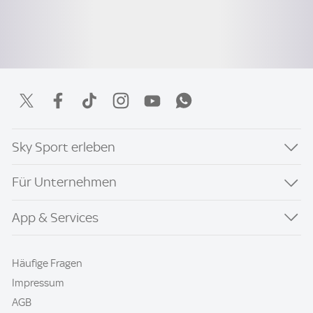
Sky Sport erleben
Für Unternehmen
App & Services
Häufige Fragen
Impressum
AGB