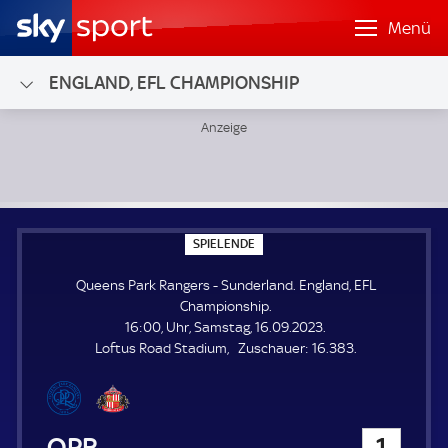
Menü
ENGLAND, EFL CHAMPIONSHIP
Queens Park Rangers - Sunderland; England, EFL Champio
S
SPIELENDE
P
I
Queens Park Rangers - Sunderland. England, EFL
E
L
Championship.
E
16:00, Uhr, Samstag, 16.09.2023.
N
D
Z
Loftus Road Stadium
Zuschauer:
16.383.
E
u
s
c
h
Queens Park Rangers
1