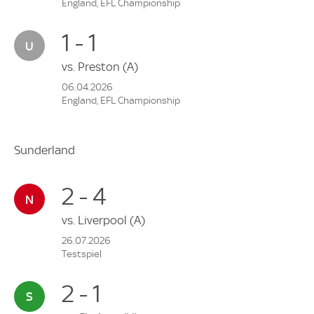
England, EFL Championship
1 - 1
vs.
Preston
(A)
06.04.2026
England, EFL Championship
Sunderland
2 - 4
vs.
Liverpool
(A)
26.07.2026
Testspiel
2 - 1