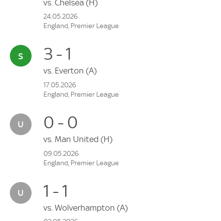
vs.
Chelsea
(H)
24.05.2026
England, Premier League
3 - 1
vs.
Everton
(A)
17.05.2026
England, Premier League
0 - 0
vs.
Man United
(H)
09.05.2026
England, Premier League
1 - 1
vs.
Wolverhampton
(A)